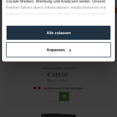
soziale Medien, Werbung und Analysen weiter. Unsere
Partner führen diese Informationen möglicherweise mit
NEU
weiteren Daten zusammen, die Sie ihnen bereitgestellt
haben oder die sie im Rahmen Ihrer Nutzung der Dienste
gesammelt haben.
Alle zulassen
Blackmagic Design UltraStudio Mini Recoder 12G
Anpassen
Thunderbolt-Capture-Interface für 12G-SDI- und...
Artikelnummer: 12353782
€ 349,00
Brutto: € 415,31
Liefertermin bitte anfragen