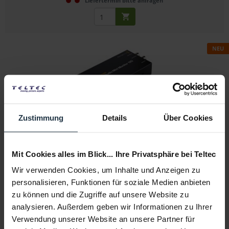
Liefertermin bitte anfragen
NEU
Blackmagic Design UltraStudio Mini Monitor 12G
Zustimmung
Details
Über Cookies
Thunderbolt-Monitoring-Interface mit 12G-SDI, HDMI...
Mit Cookies alles im Blick... Ihre Privatsphäre bei Teltec
Artikelnummer: 12353781
Wir verwenden Cookies, um Inhalte und Anzeigen zu
€ 349,00
personalisieren, Funktionen für soziale Medien anbieten
Brutto: € 415,31
zu können und die Zugriffe auf unsere Website zu
Liefertermin bitte anfragen
analysieren. Außerdem geben wir Informationen zu Ihrer
Verwendung unserer Website an unsere Partner für