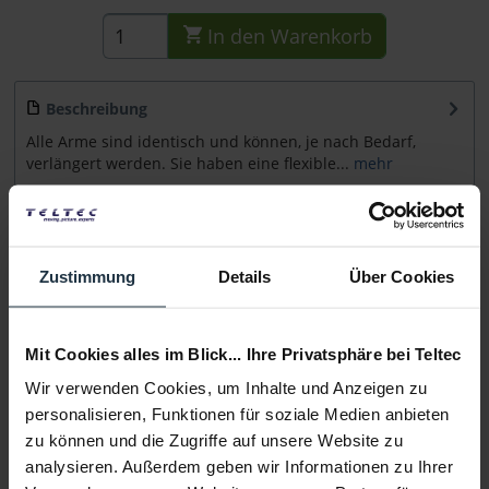
In den
Warenkorb
Beschreibung
Alle Arme sind identisch und können, je nach Bedarf,
verlängert werden. Sie haben eine flexible...
mehr
Beratung
Zustimmung
Details
Über Cookies
Medien
Mit Cookies alles im Blick... Ihre Privatsphäre bei Teltec
Infos zu Hersteller & Produktsicherheit
Folgende Infos zum Hersteller sind verfübar......
mehr
Wir verwenden Cookies, um Inhalte und Anzeigen zu
personalisieren, Funktionen für soziale Medien anbieten
zu können und die Zugriffe auf unsere Website zu
Weitere Artikel von Panther ansehen
analysieren. Außerdem geben wir Informationen zu Ihrer