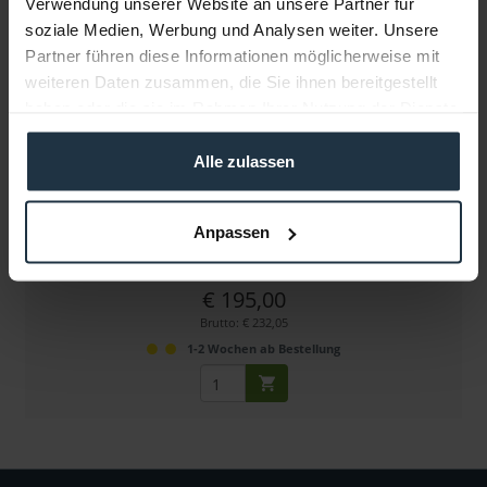
Verwendung unserer Website an unsere Partner für
soziale Medien, Werbung und Analysen weiter. Unsere
Partner führen diese Informationen möglicherweise mit
weiteren Daten zusammen, die Sie ihnen bereitgestellt
haben oder die sie im Rahmen Ihrer Nutzung der Dienste
gesammelt haben.
Alle zulassen
Panther 122149 Exzentersitz
Exzentersitz, wärmeisoliert für Dolly
Anpassen
Artikelnummer: 12232276
€ 195,00
Brutto: € 232,05
1-2 Wochen ab Bestellung