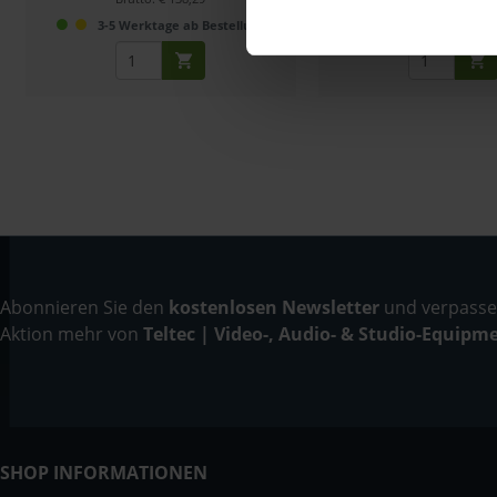
3-5 Werktage ab Bestellung
Liefertermin bitt
Abonnieren Sie den
kostenlosen Newsletter
und verpassen
Aktion mehr von
Teltec | Video-, Audio- & Studio-Equipm
SHOP INFORMATIONEN