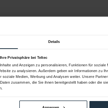
Details
 Ihre Privatsphäre bei Teltec
nhalte und Anzeigen zu personalisieren, Funktionen für soziale
Website zu analysieren. Außerdem geben wir Informationen zu I
o Dual RAID
OWC Mercury Elite Pro Quad RAID
OWC Thund
r soziale Medien, Werbung und Analysen weiter. Unsere Partner
e
USB-C Gehäuse
 Daten zusammen, die Sie ihnen bereitgestellt haben oder die s
rdware-RAID
USB-C RAID für vier Festplatten
Thunderbol
n.
89083
Artikelnummer: 12289084
Arti
€ 394,56
Anpassen
0
Brutto: € 469,53