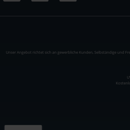
Unser Angebot richtet sich an gewerbliche Kunden, Selbständige und Frei
U
Kostenlo
Unser Angebot richtet sich an gewerbliche Kunden, Selbständige und Freiberuf