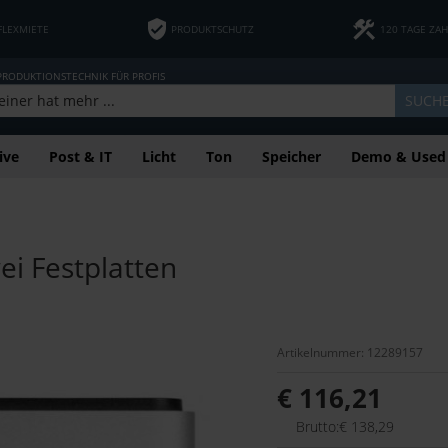
FLEXMIETE
PRODUKTSCHUTZ
120 TAGE ZA
 PRODUKTIONSTECHNIK FÜR PROFIS
SUCH
ive
Post & IT
Licht
Ton
Speicher
Demo & Used
ei Festplatten
Artikelnummer: 12289157
€ 116,21
Brutto:€ 138,29