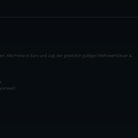
. Alle Preise in Euro und zzgl. der gesetzlich gültigen Mehrwertsteuer &
t.
Warenwert
* zzgl. Versandkosten
ise in Euro und zzgl. der gesetzlich gültigen Mehrwertsteuer & Versandkosten.