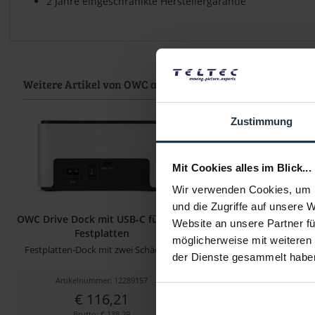
2 Jahre eingeschränlkte Herstellergarantie
Weitere Artikel von OWC ansehen
Zustimmung
Mit Cookies alles im Blick...
Wir verwenden Cookies, um I
und die Zugriffe auf unsere 
OWC Drive Dock mit USB-C für zwei
OWC Mercury Elite Pr
Website an unsere Partner fü
Festplatten
TB2 Gehäus
möglicherweise mit weiteren
Festplatten-Dock mit zwei Schächten
Thunderbolt 2 / USB Ha
der Dienste gesammelt habe
Artikelnummer: 12289157
Artikelnummer: 122
€ 116,21
€ 225,04
Brutto: € 138,29
Brutto: € 267,8