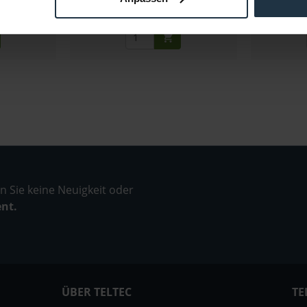
e anfragen
3-5 Werktage ab Bestellung
3-
 Sie keine Neuigkeit oder
ent.
ÜBER TELTEC
TE