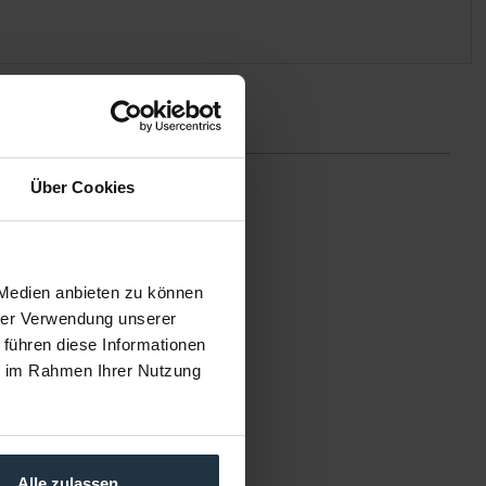
Über Cookies
 Medien anbieten zu können
hrer Verwendung unserer
erBay 4 RAID 5 4-Bay
 führen diese Informationen
Gehäuse
ie im Rahmen Ihrer Nutzung
t 3 RAID für bis zu vier
Festplatten
kelnummer: 12289086
€ 541,43
Alle zulassen
Brutto: € 644,30