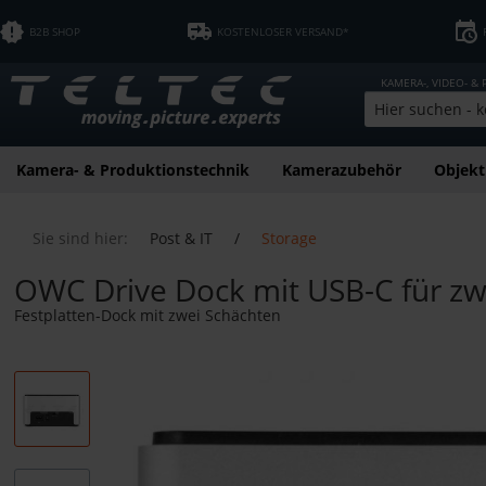
B2B SHOP
KOSTENLOSER VERSAND*
KAMERA-, VIDEO- &
Kamera- & Produktionstechnik
Kamerazubehör
Objekt
Sie sind hier:
Post & IT
/
Storage
OWC Drive Dock mit USB-C für zw
Festplatten-Dock mit zwei Schächten