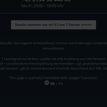
Mo-Fr, 09:00 - 18:00 Uhr
Kunden bewerten uns mit 4,5 von 5 Sternen ⭐⭐⭐⭐⭐
berufler. Das Angebot ist freibleibend. Irrtümer und Änderungen vorbehalten
Versandkosten.
* Leasingpreis bei 48 Mon.
Laufzeit mit 30% Anzahlung und 10% Restwert
VP = unverbindliche Preisempfehlung des Herstellers
zzgl. gesetzlicher MwS
ser Versand – gilt für Standardversand innerhalb Deutschland ab € 500,- 
This page is partially translated with Google Translator.
DE
| EN
ler. Das Angebot ist freibleibend. Irrtümer und Änderungen vorbehalten. Alle Pre
*Leasingpreis bei 48 Mon.
*Leasingpreis bei 48 Mon.
VPE = Verpackungseinheit