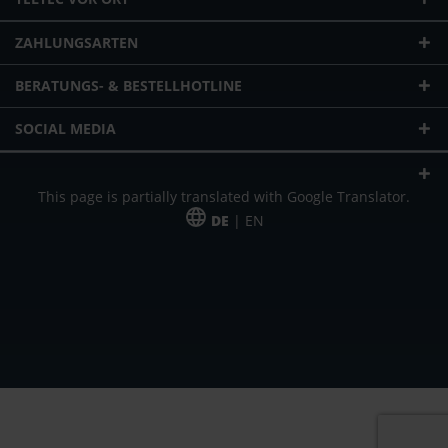
ZAHLUNGSARTEN
BERATUNGS- & BESTELLHOTLINE
SOCIAL MEDIA
This page is partially translated with Google Translator.
DE
| EN
* zzgl. Versandkosten
Unser Angebot richtet sich an gewerbliche Kunden, Selbständige und
Freiberufler. Das Angebot ist freibleibend. Irrtümer und Änderungen
vorbehalten. Alle Preise in Euro und zzgl. der gesetzlich gültigen
Mehrwertsteuer & Versandkosten.
*Leasingpreis bei 48 Mon.
*Leasingpreis bei 48 Mon.
VPE = Verpackungseinheit
UVP = unverbindliche Preisempfehlung des Herstellers (Nettopreis)