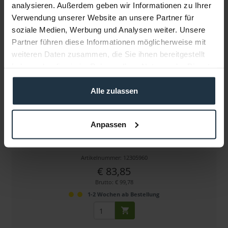
analysieren. Außerdem geben wir Informationen zu Ihrer
Weitere Artikel von Osram ansehen
Verwendung unserer Website an unsere Partner für
soziale Medien, Werbung und Analysen weiter. Unsere
Partner führen diese Informationen möglicherweise mit
weiteren Daten zusammen, die Sie ihnen bereitgestellt
haben oder die sie im Rahmen Ihrer Nutzung der Dienste
gesammelt haben.
Alle zulassen
Osram HMI Digital 400W UVS GZZ9.5
Anpassen
400 Watt Halogen-Metalldampflampe für Studio und TV
Artikelnummer: 12305960
€ 83,85
Brutto: € 99,78
1-2 Wochen ab Bestellung