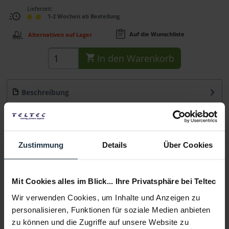
Lieferzeit:
1-2 Wochen ab Bestellung
Auf die Wunschliste
Alternativen auf Lager
In den
Warenkorb
Beschreibung
Osram Halogen Brenner 12 V / 35 W GY 6,35
mehr
Beratung
Zustimmung
Details
Über Cookies
Medien
Mit Cookies alles im Blick... Ihre Privatsphäre bei Teltec
Wir verwenden Cookies, um Inhalte und Anzeigen zu
Infos zu Hersteller & Produktsicherheit
personalisieren, Funktionen für soziale Medien anbieten
Folgende Infos zum Hersteller sind verfübar......
mehr
zu können und die Zugriffe auf unsere Website zu