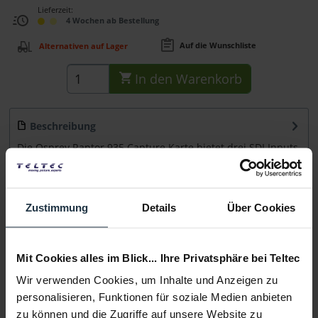
Lieferzeit:
4 Wochen ab Bestellung
Auf die Wunschliste
Alternativen auf Lager
In den
Warenkorb
Beschreibung
Die Osprey Raptor 935 Capture Karte bietet drei SDI Inputs
mit 3Gb/s und unterstützt...
mehr
Beratung
Zustimmung
Details
Über Cookies
Medien
Mit Cookies alles im Blick... Ihre Privatsphäre bei Teltec
Wir verwenden Cookies, um Inhalte und Anzeigen zu
Infos zu Hersteller & Produktsicherheit
personalisieren, Funktionen für soziale Medien anbieten
Folgende Infos zum Hersteller sind verfübar......
mehr
zu können und die Zugriffe auf unsere Website zu