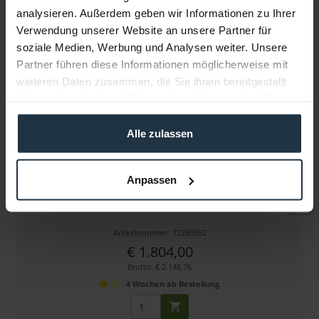
analysieren. Außerdem geben wir Informationen zu Ihrer
Verwendung unserer Website an unsere Partner für
Weitere Artikel von Osprey ansehen
soziale Medien, Werbung und Analysen weiter. Unsere
Partner führen diese Informationen möglicherweise mit
weiteren Daten zusammen, die Sie ihnen bereitgestellt
haben oder die sie im Rahmen Ihrer Nutzung der Dienste
gesammelt haben.
Alle zulassen
Osprey 1225
Anpassen
SDI Video Capture-Karte mit 2x 12G-SDI
Artikelnummer: 12283562
€ 1.804,00
Brutto: € 2.146,76
4 Wochen ab Bestellung