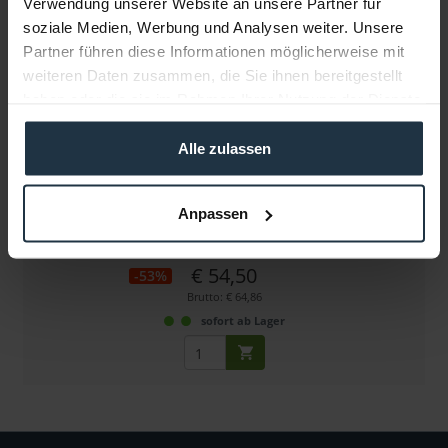
Verwendung unserer Website an unsere Partner für
soziale Medien, Werbung und Analysen weiter. Unsere
Partner führen diese Informationen möglicherweise mit
weiteren Daten zusammen, die Sie ihnen bereitgestellt
haben oder die sie im Rahmen Ihrer Nutzung der Dienste
gesammelt haben.
Alle zulassen
NiceDice ND LensGear, Micro 52 - 59 mm
LensGear, Micro 52 - 59 mm
Anpassen
Artikelnummer: 12264523
€ 54,50
-53%
Brutto: € 64,86
sofort ab Lager