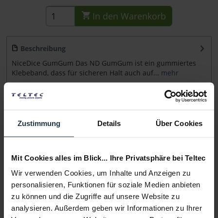
In den
Warenkorb
Beschreibung
NiceDice GumGum Das ND GumGum ist ein gummiertes
Klebeband, dass für sicheren Halt auch auf...
mehr
Beratung
Zustimmung
Details
Über Cookies
Medien
Mit Cookies alles im Blick... Ihre Privatsphäre bei Teltec
Infos zu Hersteller & Produktsicherheit
Folgende Infos zum Hersteller sind verfübar......
mehr
Wir verwenden Cookies, um Inhalte und Anzeigen zu
personalisieren, Funktionen für soziale Medien anbieten
zu können und die Zugriffe auf unsere Website zu
Weitere Artikel von NiceDice ansehen
analysieren. Außerdem geben wir Informationen zu Ihrer