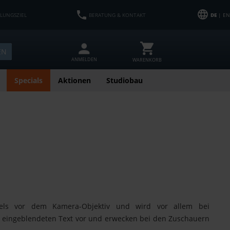
HLUNGSZIEL
BERATUNG & KONTAKT
DE
| EN
EN
ANMELDEN
WARENKORB
Specials
Aktionen
Studiobau
gels vor dem Kamera-Objektiv und wird vor allem bei
n eingeblendeten Text vor und erwecken bei den Zuschauern