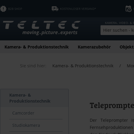
B2B SHOP
KOSTENLOSER VERSAND*
KAMERA-, VIDEO- &
Kamera- & Produktionstechnik
Kamerazubehör
Objekt
Sie sind hier:
Kamera- & Produktionstechnik
/
Mon
Kamera- &
Produktionstechnik
Teleprompte
Camcorder
Der Teleprompter i
Studiokamera
Fernsehproduktionen 