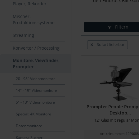
den Eindruck Blickkon
Player, Rekorder
Mischer,
Produktionssysteme
Filtern
Streaming
Sofort lieferbar
Konverter / Processing
Monitore, Viewfinder,
Prompter
20 - 98" Videomonitore
14" - 19" Videomonitore
5" - 13" Videomonitore
Prompter People Promp
Desktop...
Special: 4K Monitore
12" Glas mit regular Mon
Datenmonitore
Artikelnummer: 1229088
Kamera Sucher