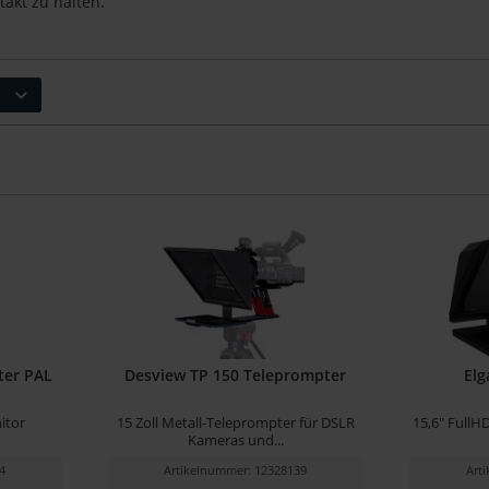
takt zu halten.
ter PAL
Desview TP 150 Teleprompter
Elg
itor
15 Zoll Metall-Teleprompter für DSLR
15,6" FullH
Kameras und...
4
Artikelnummer: 12328139
Art