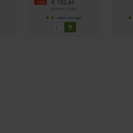
€ 192,44
-12%
Brutto: € 229,00
r
sofort ab Lager