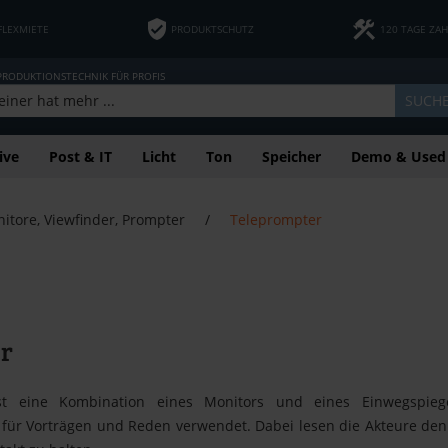
FLEXMIETE
PRODUKTSCHUTZ
120 TAGE ZA
 PRODUKTIONSTECHNIK FÜR PROFIS
SUCH
ive
Post & IT
Licht
Ton
Speicher
Demo & Used
itore, Viewfinder, Prompter
/
Teleprompter
r
st eine Kombination eines Monitors und eines Einwegspie
für Vorträgen und Reden verwendet. Dabei lesen die Akteure de