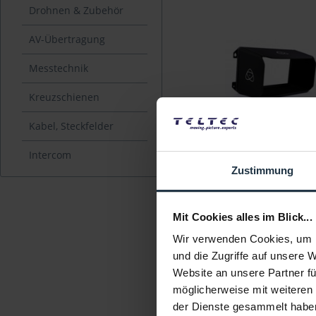
Drohnen & Zubehör
AV-Übertragung
Messtechnik
Kreuzschienen
Atomos Sumo19 Sun
Kabel, Steckfelder
Intercom
Für den 4K Recorder/HDR-
Sumo19
Zustimmung
Artikelnummer: 1227201
€ 175,50
-12%
Mit Cookies alles im Blick...
Brutto: € 208,85
Wir verwenden Cookies, um I
sofort ab Lage
und die Zugriffe auf unsere 
Website an unsere Partner fü
möglicherweise mit weiteren
der Dienste gesammelt habe