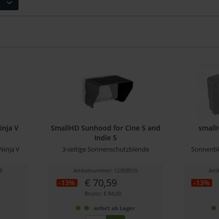
nja V
SmallHD Sunhood for Cine 5 and
small
Indie 5
Ninja V
3-seitige Sonnenschutzblende
Sonnenbl
8
Artikelnummer: 12309510
Art
€ 70,59
-13%
-13%
Brutto: € 84,00
r
sofort ab Lager