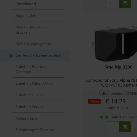
(Viewfinder)
Augenleder
Monitor Mehrfach-
Brücken
Befestigungssysteme
Sunhood / Screenprotect
Zubehör: Boards /
Smallrig 3206
Optionen
Sunhood für Sony Alpha 7S I
Zubehör: Kabel / Akku
7C/ZV-1/FX3 Kamer
Artikelnummer: 1229546
Zubehör: Divers
€ 14,29
-10%
Zubehör: Service
Brutto: € 17,01
sofort ab Lage
Teleprompter
Teleprompter Zubehör