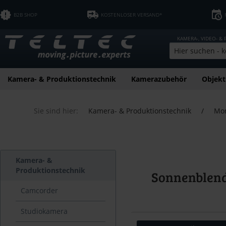
B2B SHOP
KOSTENLOSER VERSAND*
KAMERA-, VIDEO- &
Kamera- & Produktionstechnik
Kamerazubehör
Objekt
Sie sind hier:
Kamera- & Produktionstechnik
/
Mon
Kamera- &
Produktionstechnik
Sonnenblend
Camcorder
Studiokamera