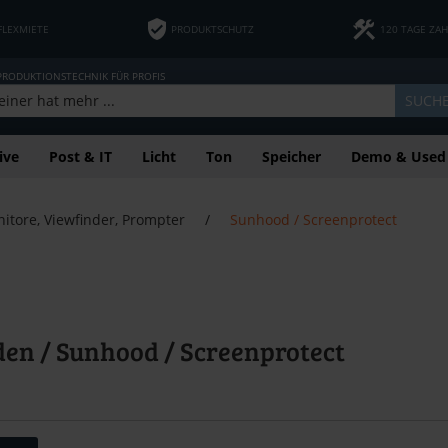
FLEXMIETE
PRODUKTSCHUTZ
120 TAGE ZA
 PRODUKTIONSTECHNIK FÜR PROFIS
SUCH
ive
Post & IT
Licht
Ton
Speicher
Demo & Used
itore, Viewfinder, Prompter
/
Sunhood / Screenprotect
en / Sunhood / Screenprotect