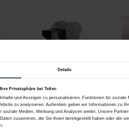
hood
Smallrig 3638 Sonnenblende für
smallHD
Sony A7/A9/A1 Serie
NUSh
Monitor
Spezielle Sonnenblende für Sony
Anti-Reflek
A7/A9/A1 Serie
Details
8
Artikelnummer: 12302366
Art
€ 9,99
-37%
-14%
 Ihre Privatsphäre bei Teltec
Brutto: € 11,89
nhalte und Anzeigen zu personalisieren, Funktionen für soziale
r
sofort ab Lager
Website zu analysieren. Außerdem geben wir Informationen zu I
r soziale Medien, Werbung und Analysen weiter. Unsere Partner
 Daten zusammen, die Sie ihnen bereitgestellt haben oder die s
n.