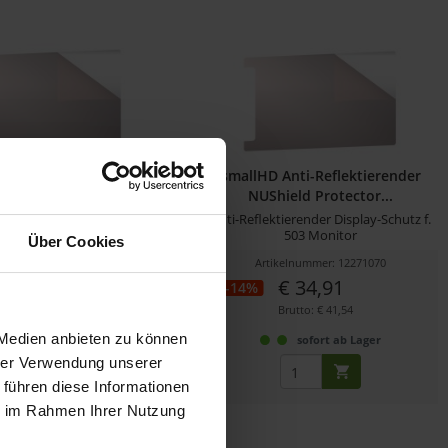
 Anti-Reflektierender
smallHD Anti-Reflektierender
ield Protector...
NUShield Protector...
tierender Display-Schutz f.
Anti-Reflektierender Display-Schutz f.
703 Monitor
503 Monitor
Über Cookies
ikelnummer: 12270891
Artikelnummer: 12271070
€ 34,91
€ 34,91
-14%
Brutto: € 41,54
Brutto: € 41,54
 Medien anbieten zu können
sofort ab Lager
sofort ab Lager
hrer Verwendung unserer
 führen diese Informationen
ie im Rahmen Ihrer Nutzung