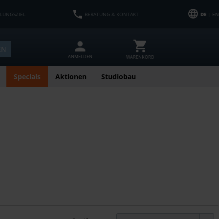
HLUNGSZIEL
BERATUNG & KONTAKT
DE
| EN
EN
ANMELDEN
WARENKORB
Specials
Aktionen
Studiobau