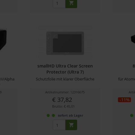
smallHD Ultra Clear Screen
Protector (Ultra 7)
II/Alpha
Schutzfolie mit klarer Oberfläche
für Atomo
a
9
Artikelnummer: 12316675
Art
€ 37,82
-11%
Brutto: € 45,01
r
sofort ab Lager