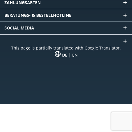
ZAHLUNGSARTEN
BERATUNGS- & BESTELLHOTLINE
SOCIAL MEDIA
This page is partially translated with Google Translator.
DE
| EN
* zzgl. Versandkosten
Unser Angebot richtet sich an gewerbliche Kunden, Selbständige und
Freiberufler. Das Angebot ist freibleibend. Irrtümer und Änderungen
vorbehalten. Alle Preise in Euro und zzgl. der gesetzlich gültigen
Mehrwertsteuer & Versandkosten.
*Leasingpreis bei 48 Mon.
*Leasingpreis bei 48 Mon.
VPE = Verpackungseinheit
UVP = unverbindliche Preisempfehlung des Herstellers (Nettopreis)