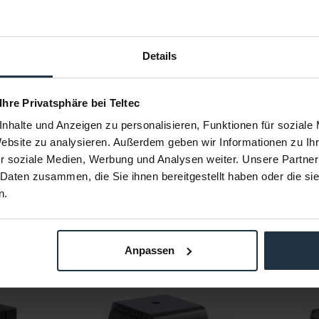
3G-SDI
HDMI
RS-485 (mit Klemmverbindun
Details
USB Port für Firmware-Upda
3.5mm Stereo Audio Input
12V DC
 Ihre Privatsphäre bei Teltec
nhalte und Anzeigen zu personalisieren, Funktionen für soziale
wählbar zwischen manuell und
Website zu analysieren. Außerdem geben wir Informationen zu I
6W (12V DC / 500mA)
r soziale Medien, Werbung und Analysen weiter. Unsere Partner
47 x 44 x 56 mm
 Daten zusammen, die Sie ihnen bereitgestellt haben oder die s
ca. 110 g
n.
Anpassen