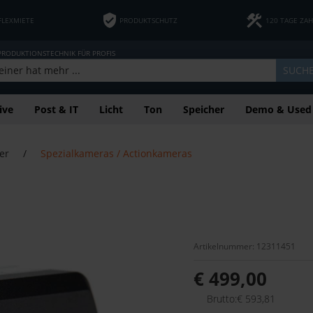
FLEXMIETE
PRODUKTSCHUTZ
120 TAGE ZA
 PRODUKTIONSTECHNIK FÜR PROFIS
SUCH
ive
Post & IT
Licht
Ton
Speicher
Demo & Used
er
/
Spezialkameras / Actionkameras
Artikelnummer: 12311451
€ 499,00
Brutto:€ 593,81