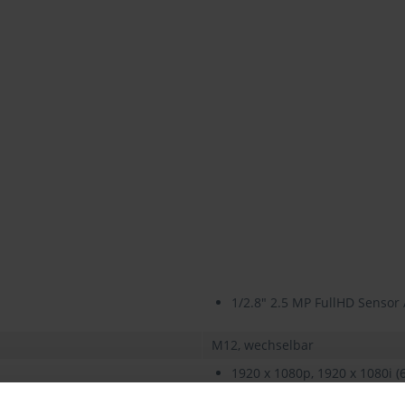
1/2.8" 2.5 MP FullHD Sensor /
M12, wechselbar
1920 x 1080p, 1920 x 1080i (60
1280 x 720p (60 / 59.94 / 50 / 