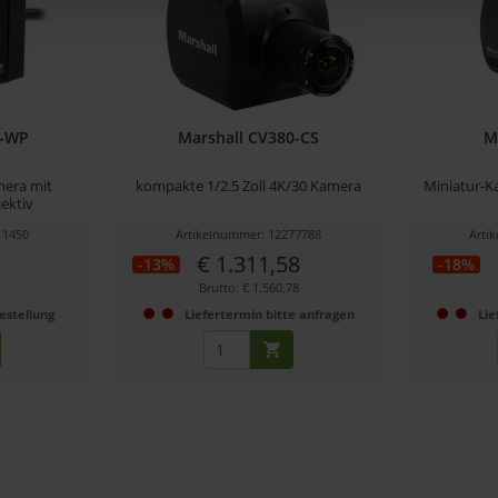
4-WP
Marshall CV380-CS
M
mera mit
kompakte 1/2.5 Zoll 4K/30 Kamera
Miniatur-K
ektiv
11450
Artikelnummer: 12277788
Arti
€ 1.311,58
-13%
-18%
1
Brutto: € 1.560,78
estellung
Liefertermin bitte anfragen
Lie