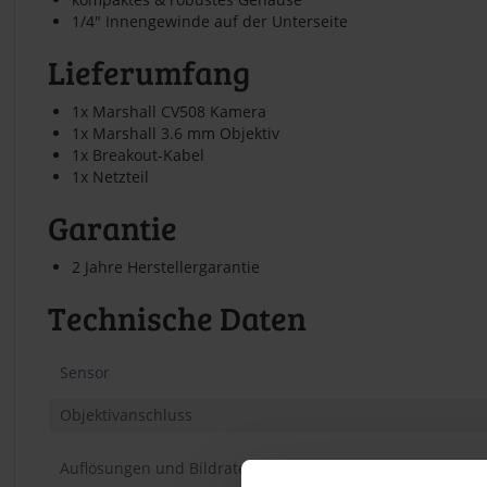
1/4" Innengewinde auf der Unterseite
Lieferumfang
1x Marshall CV508 Kamera
1x Marshall 3.6 mm Objektiv
1x Breakout-Kabel
1x Netzteil
Garantie
2 Jahre Herstellergarantie
Technische Daten
Sensor
Objektivanschluss
Auflösungen und Bildraten