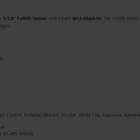
em
1/2.8" FullHD Sensor
und einem
M12-Objektiv
. Die CV508 bietet
olgen.
V)
ain Control, Pedestal (Blacks), Shutter, White Clip, Exposure, Gamm
el
r RS-485 (VISCA)