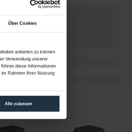
g für 2-polige Verkabelung)
Über Cookies
tes
 Medien anbieten zu können
 automatisch
hrer Verwendung unserer
 führen diese Informationen
ie im Rahmen Ihrer Nutzung
Alle zulassen