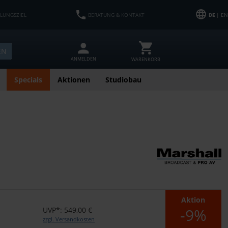
HLUNGSZIEL
BERATUNG & KONTAKT
DE
| EN
EN
ANMELDEN
WARENKORB
Specials
Aktionen
Studiobau
Aktion
-9%
UVP*: 549,00 €
zzgl. Versandkosten