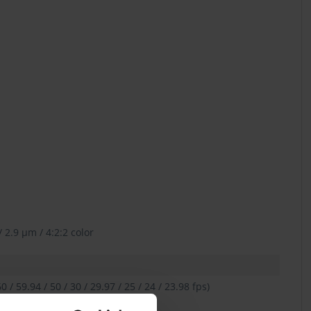
 2.9 μm / 4:2:2 color
 / 59.94 / 50 / 30 / 29.97 / 25 / 24 / 23.98 fps)
30 / 29.97 / 25 / 24 / 23.98 fps)