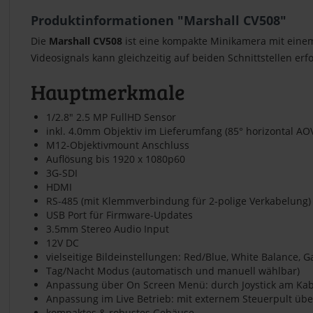
Produktinformationen "Marshall CV508"
Die
Marshall CV508
ist eine kompakte Minikamera mit ein
Videosignals kann gleichzeitig auf beiden Schnittstellen erf
Hauptmerkmale
1/2.8" 2.5 MP FullHD Sensor
inkl. 4.0mm Objektiv im Lieferumfang (85° horizontal AO
M12-Objektivmount Anschluss
Auflösung bis 1920 x 1080p60
3G-SDI
HDMI
RS-485 (mit Klemmverbindung für 2-polige Verkabelung)
USB Port für Firmware-Updates
3.5mm Stereo Audio Input
12V DC
vielseitige Bildeinstellungen: Red/Blue, White Balance, G
Tag/Nacht Modus (automatisch und manuell wählbar)
Anpassung über On Screen Menü: durch Joystick am Kab
Anpassung im Live Betrieb: mit externem Steuerpult übe
kompaktes & robustes Gehäuse