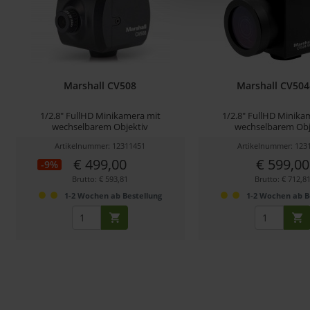
Marshall CV508
Marshall CV50
1/2.8" FullHD Minikamera mit
1/2.8" FullHD Minika
wechselbarem Objektiv
wechselbarem Obj
Artikelnummer: 12311451
Artikelnummer: 123
€ 499,00
€ 599,00
-9%
Brutto: € 593,81
Brutto: € 712,8
1-2 Wochen ab Bestellung
1-2 Wochen ab B