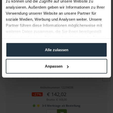
zu können und die Zugriffe auf unsere Website zu
Folgende Infos zum Hersteller sind verfübar......
mehr
analysieren. Außerdem geben wir Informationen zu Ihrer
Verwendung unserer Website an unsere Partner für
Weitere Artikel von Manfrotto ansehen
soziale Medien, Werbung und Analysen weiter. Unsere
Partner führen diese Informationen möglicherweise mit
weiteren Daten zusammen, die Sie ihnen bereitgestellt
haben oder die sie im Rahmen Ihrer Nutzung der Dienste
gesammelt haben.
Alle zulassen
Manfrotto MKBFRLA4BK-BH Befree Advanced Stativ
Anpassen
Befree Advanced Stativ Kit mit Schnellverschluss
Artikelnummer: 12274038
€ 142,02
-27%
Brutto: € 169,00
3-5 Werktage ab Bestellung