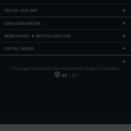
TELTEC VOR ORT
ZAHLUNGSARTEN
BERATUNGS- & BESTELLHOTLINE
SOCIAL MEDIA
This page is partially translated with Google Translator.
DE
| EN
* zzgl. Versandkosten
Unser Angebot richtet sich an gewerbliche Kunden, Selbständige und
Freiberufler. Das Angebot ist freibleibend. Irrtümer und Änderungen
vorbehalten. Alle Preise in Euro und zzgl. der gesetzlich gültigen
Mehrwertsteuer & Versandkosten.
*Leasingpreis bei 48 Mon.
*Leasingpreis bei 48 Mon.
VPE = Verpackungseinheit
UVP = unverbindliche Preisempfehlung des Herstellers (Nettopreis)