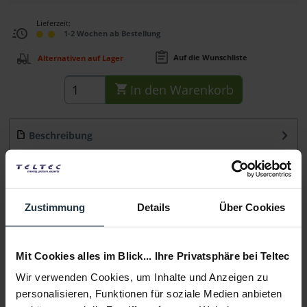
Lieferzeit:
1-2 Wochen ab Bestellung
Auf die Wunschliste
Alternativen auf Lager
In den
Warenkorb
Beschreibung
Das Manfrotto MVKBFRT-LIVE Aluminium Stativ mit Fluid-
Videokopf verfügt über ein...
mehr
Beratung
Zustimmung
Details
Über Cookies
Medien
Mit Cookies alles im Blick... Ihre Privatsphäre bei Teltec
Wir verwenden Cookies, um Inhalte und Anzeigen zu
Infos zu Hersteller & Produktsicherheit
personalisieren, Funktionen für soziale Medien anbieten