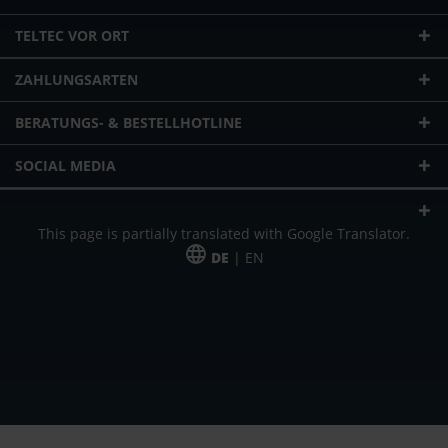
TELTEC VOR ORT
ZAHLUNGSARTEN
BERATUNGS- & BESTELLHOTLINE
SOCIAL MEDIA
This page is partially translated with Google Translator.
DE
| EN
* zzgl. Versandkosten
Unser Angebot richtet sich an gewerbliche Kunden, Selbständige und
Freiberufler. Das Angebot ist freibleibend. Irrtümer und Änderungen
vorbehalten. Alle Preise in Euro und zzgl. der gesetzlich gültigen
Mehrwertsteuer & Versandkosten.
*Leasingpreis bei 48 Mon.
*Leasingpreis bei 48 Mon.
VPE = Verpackungseinheit
UVP = unverbindliche Preisempfehlung des Herstellers (Nettopreis)