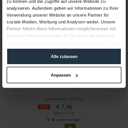
zu können und die Zugriffe auf unsere Website zu
Folgende Infos zum Hersteller sind verfübar......
mehr
analysieren. Außerdem geben wir Informationen zu Ihrer
Verwendung unserer Website an unsere Partner für
Weitere Artikel von Manfrotto ansehen
soziale Medien, Werbung und Analysen weiter. Unsere
Partner führen diese Informationen möglicherweise mit
weiteren Daten zusammen, die Sie ihnen bereitgestellt
haben oder die sie im Rahmen Ihrer Nutzung der Dienste
gesammelt haben.
Alle zulassen
Manfrotto XMV116.138
Anpassen
1/4" Schraube für Kameraplatte, VE= 2 St.
Artikelnummer: 12221716
€ 7,48
-29%
Brutto: € 8,90
sofort ab Lager