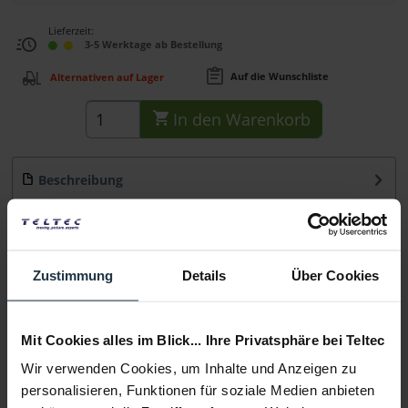
Lieferzeit:
3-5 Werktage ab Bestellung
Auf die Wunschliste
Alternativen auf Lager
In den
Warenkorb
Beschreibung
Der Manfrotto MH494-BH Kugelkopf mit
Schnellwechselplatte ermöglicht eine schnelle...
mehr
Beratung
Zustimmung
Details
Über Cookies
Medien
Mit Cookies alles im Blick... Ihre Privatsphäre bei Teltec
Wir verwenden Cookies, um Inhalte und Anzeigen zu
Infos zu Hersteller & Produktsicherheit
personalisieren, Funktionen für soziale Medien anbieten