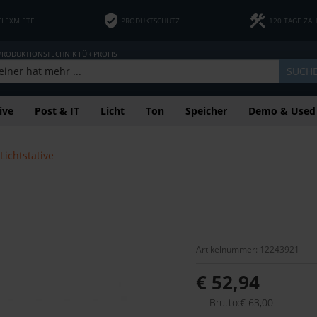
FLEXMIETE
PRODUKTSCHUTZ
120 TAGE ZA
 PRODUKTIONSTECHNIK FÜR PROFIS
SUCH
ive
Post & IT
Licht
Ton
Speicher
Demo & Used
Lichtstative
Artikelnummer: 12243921
€ 52,94
Brutto:€ 63,00