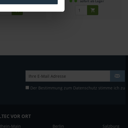
sofort ab Lager
sofort ab Lager
Der Bestimmung zum
Datenschutz
stimme ich zu
LTEC VOR ORT
Rhein-Main
Berlin
Salzburg