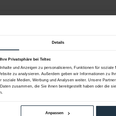
Details
 Ihre Privatsphäre bei Teltec
nhalte und Anzeigen zu personalisieren, Funktionen für soziale
Website zu analysieren. Außerdem geben wir Informationen zu I
4BAC
Manfrotto 5001B-1 Nano
Man
r soziale Medien, Werbung und Analysen weiter. Unsere Partner
 Daten zusammen, die Sie ihnen bereitgestellt haben oder die s
 366 cm, bis
Leuchtenstativ mit maximaler Höhe 190
Leuchtenstati
cm, schwarz
n.
39526
Artikelnummer: 12243921
Arti
€ 52,94
-30%
-38%
0
Brutto: € 63,00
Anpassen