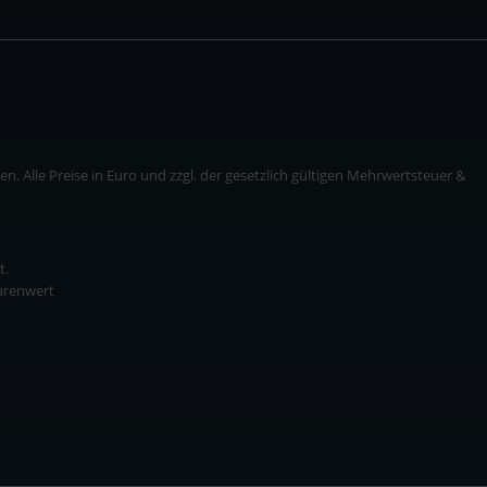
. Alle Preise in Euro und zzgl. der gesetzlich gültigen Mehrwertsteuer &
t.
Warenwert
* zzgl. Versandkosten
ise in Euro und zzgl. der gesetzlich gültigen Mehrwertsteuer & Versandkosten.