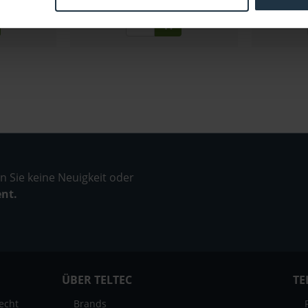
ager
sofort ab Lager
 Sie keine Neuigkeit oder
ent.
ÜBER TELTEC
TE
echt
Brands