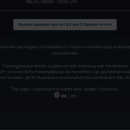
Mo-Fr, 09:00 - 18:00 Uhr
Kunden bewerten uns mit 4,5 von 5 Sternen ⭐⭐⭐⭐⭐
berufler. Das Angebot ist freibleibend. Irrtümer und Änderungen vorbehalten
Versandkosten.
* Leasingpreis bei 48 Mon.
Laufzeit mit 30% Anzahlung und 10% Restwert
VP = unverbindliche Preisempfehlung des Herstellers
zzgl. gesetzlicher MwS
ser Versand – gilt für Standardversand innerhalb Deutschland ab € 500,- 
This page is partially translated with Google Translator.
DE
| EN
ler. Das Angebot ist freibleibend. Irrtümer und Änderungen vorbehalten. Alle Pre
*Leasingpreis bei 48 Mon.
*Leasingpreis bei 48 Mon.
VPE = Verpackungseinheit
UVP = unverbindliche Preisempfehlung des Herstellers (Nettopreis)