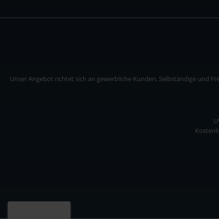
Unser Angebot richtet sich an gewerbliche Kunden, Selbständige und Frei
U
Kostenlo
Unser Angebot richtet sich an gewerbliche Kunden, Selbständige und Freiberuf