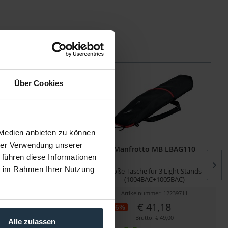
Über Cookies
 Medien anbieten zu können
hrer Verwendung unserer
frotto 1005BAC
Manfrotto MB LBAG110
 führen diese Informationen
ie im Rahmen Ihrer Nutzung
v Ranker, Höhe 273 cm, bis
große Tasche für 3 Light Stands
10kg
(1004BAC+1005BAC)
kelnummer: 12238560
Artikelnummer: 12239711
€ 100,00
€ 41,18
-46%
Brutto: € 119,00
Brutto: € 49,00
Alle zulassen