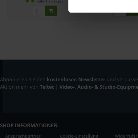
sofort ab Lager
sofort ab L
Abonnieren Sie den
kostenlosen Newsletter
und verpassen
Aktion mehr von
Teltec | Video-, Audio- & Studio-Equipm
SHOP INFORMATIONEN
Ansprechpartner
Cookie-Einstellung
Widerrufsr