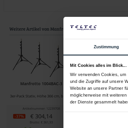
Weitere Artikel von Manfrotto ansehen
Zustimmung
Mit Cookies alles im Blick...
Wir verwenden Cookies, um I
und die Zugriffe auf unsere 
Manfrotto 1004BAC-3
Manfrotto 100
Website an unsere Partner fü
möglicherweise mit weiteren
3er-Pack Stativ, Höhe 366 cm, bis 9kg
Beleuchtungsstativ, Höhe
9kg
der Dienste gesammelt habe
Artikelnummer: 12239708
Artikelnummer: 122
€ 304,14
€ 102,52
-37%
-38%
Brutto: € 361,93
Brutto: € 122,0