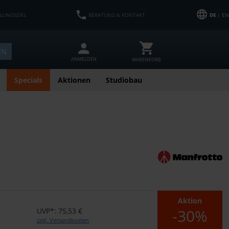
HLUNGSZIEL
BERATUNG & KONTAKT
DE
| EN
EN
ANMELDEN
WARENKORB
Specials
Aktionen
Studiobau
Aktion
-30%
UVP*: 75,53 €
zzgl. Versandkosten