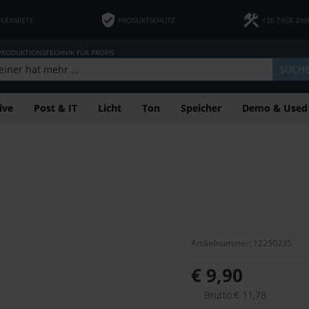
FLEXMIETE
PRODUKTSCHUTZ
120 TAGE ZA
 PRODUKTIONSTECHNIK FÜR PROFIS
SUCH
ive
Post & IT
Licht
Ton
Speicher
Demo & Used
Artikelnummer: 12250235
€ 9,90
Brutto:€ 11,78