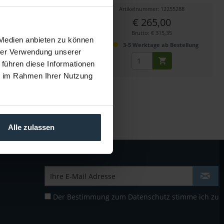
kelnummer: 12320431
Artikelnummer: 12255288
€ 73,15
€ 265,00
Brutto: € 87,05
Brutto: € 315,35
 Medien anbieten zu können
5 Werktage ab Bestellung
3-5 Werktage ab Bestellung
hrer Verwendung unserer
 führen diese Informationen
ie im Rahmen Ihrer Nutzung
Alle zulassen
Der Bestimmung zum
Datenschutz
stimme ich zu