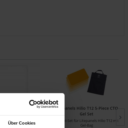
 Astra IP 1x1 Diffuser
Litepanels Hilio T12 5-Piece CTO
Medium
Gel Set
sionspanel für Astra IP 1x1
5er Gel-Set für Litepanels Hilio T12 mit
Über Cookies
Bi-Color...
Gel-Bag