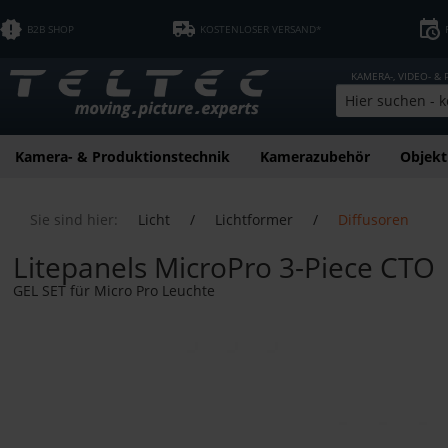
B2B SHOP
KOSTENLOSER VERSAND*
KAMERA-, VIDEO- &
Kamera- & Produktionstechnik
Kamerazubehör
Objekt
Sie sind hier:
Licht
/
Lichtformer
/
Diffusoren
Litepanels MicroPro 3-Piece CTO
GEL SET für Micro Pro Leuchte