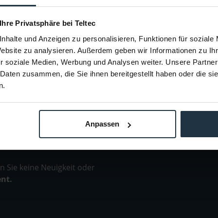
20430
Artikelnummer: 12239443
Arti
€ 170,00
-31%
-23%
 Ihre Privatsphäre bei Teltec
Brutto: € 202,30
nhalte und Anzeigen zu personalisieren, Funktionen für soziale
Bestellung
3-5 Werktage ab Bestellung
3-
Website zu analysieren. Außerdem geben wir Informationen zu I
r soziale Medien, Werbung und Analysen weiter. Unsere Partner
 Daten zusammen, die Sie ihnen bereitgestellt haben oder die s
n.
Anpassen
 Sie keine Neuigkeit oder
ent.