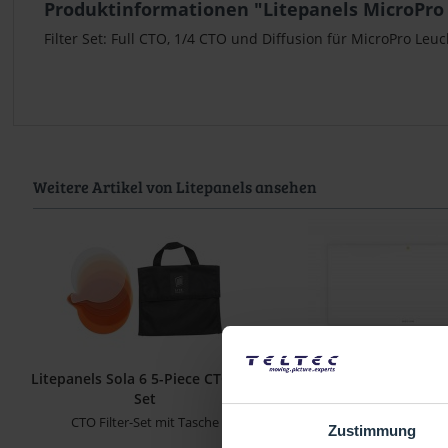
Produktinformationen "Litepanels MicroPro 
Filter Set: Full CTO, 1/4 CTO und Diffusion für MicroPro Leuc
Weitere Artikel von Litepanels ansehen
Litepanels Sola 6 5-Piece CTO Gel
Litepanels Astra IP Ha
Set
Medium
CTO Filter-Set mit Tasche
Flaches Diffusionspanel für
Zustimmung
Bi-Color...