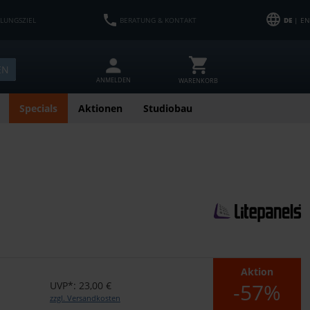
HLUNGSZIEL
BERATUNG & KONTAKT
DE
| EN
EN
ANMELDEN
WARENKORB
Specials
Aktionen
Studiobau
Aktion
-57%
UVP*: 23,00 €
zzgl. Versandkosten