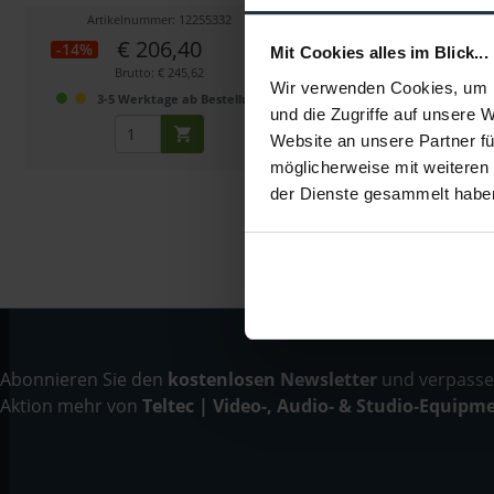
Artikelnummer: 12255332
Artikelnummer: 123
€ 206,40
€ 53,90
-14%
-23%
Mit Cookies alles im Blick...
Brutto: € 245,62
Brutto: € 64,14
Wir verwenden Cookies, um I
3-5 Werktage ab Bestellung
3-5 Werktage ab 
und die Zugriffe auf unsere 
Website an unsere Partner fü
möglicherweise mit weiteren
der Dienste gesammelt habe
Abonnieren Sie den
kostenlosen Newsletter
und verpassen
Aktion mehr von
Teltec | Video-, Audio- & Studio-Equipm