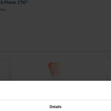
3-Piece CTO"
hte.
lf Diffuser
Litepanels 1GELS-CTO
Litepanels
 Astra IP Half
6 Stück Gel Set CTO Kunstlicht inkl.
Flaches Diffu
Details
Tragetasche