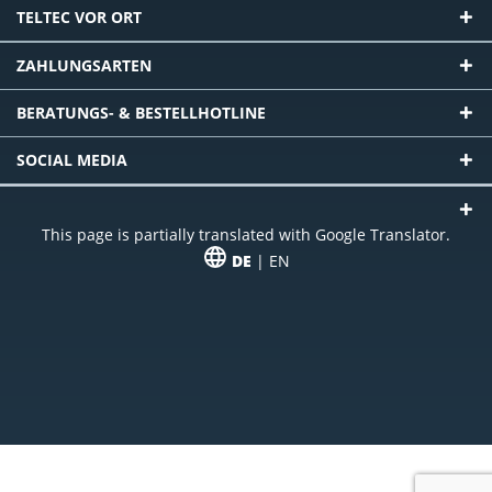
TELTEC VOR ORT
ZAHLUNGSARTEN
BERATUNGS- & BESTELLHOTLINE
SOCIAL MEDIA
This page is partially translated with Google Translator.
DE
| EN
* zzgl. Versandkosten
Unser Angebot richtet sich an gewerbliche Kunden, Selbständige und
Freiberufler. Das Angebot ist freibleibend. Irrtümer und Änderungen
vorbehalten. Alle Preise in Euro und zzgl. der gesetzlich gültigen
Mehrwertsteuer & Versandkosten.
*Leasingpreis bei 48 Mon.
*Leasingpreis bei 48 Mon.
VPE = Verpackungseinheit
UVP = unverbindliche Preisempfehlung des Herstellers (Nettopreis)