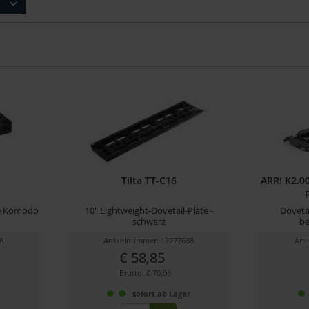
Tilta TT-C16
ARRI K2.0
ED Komodo
10" Lightweight-Dovetail-Plate -
Dovetai
schwarz
be
8
Artikelnummer: 12277688
Art
€ 58,85
Brutto: € 70,03
r
sofort ab Lager