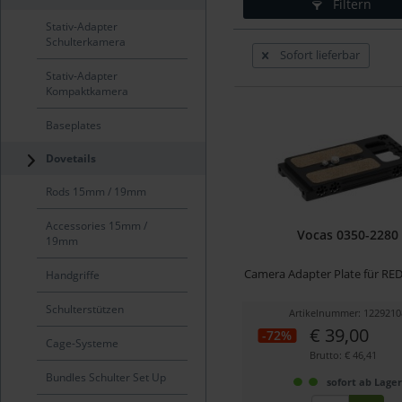
Filtern
Stativ-Adapter
Schulterkamera
Sofort lieferbar
Stativ-Adapter
Kompaktkamera
Baseplates
Dovetails
Rods 15mm / 19mm
Accessories 15mm /
Vocas 0350-2280
19mm
Camera Adapter Plate für R
Handgriffe
Schulterstützen
Artikelnummer: 1229210
€ 39,00
-72%
Cage-Systeme
Brutto: € 46,41
Bundles Schulter Set Up
sofort ab Lage