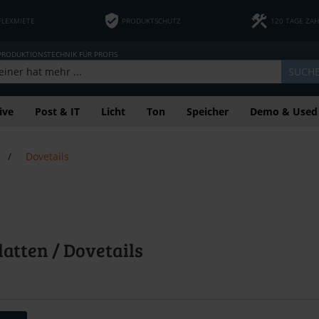
FLEXMIETE
PRODUKTSCHUTZ
120 TAGE ZA
 PRODUKTIONSTECHNIK FÜR PROFIS
SUCH
ive
Post & IT
Licht
Ton
Speicher
Demo & Used
/
Dovetails
atten / Dovetails