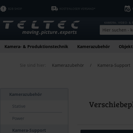
B2B SHOP
KOSTENLOSER VERSAND*
KAMERA-, VIDEO- &
Kamera- & Produktionstechnik
Kamerazubehör
Objekt
Sie sind hier:
Kamerazubehör
/
Kamera-Support
Kamerazubehör
Verschiebepl
Stative
Power
Kamera-Support