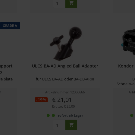
GRADE A
upport
ULCS BA-AD Angled Ball Adapter
Kondor 
o
se plate
für ULCS BA-AD oder BA-DB-ARRI
B
Schnellwe
1
Artikelnummer: 12300666
Art
€ 21,01
-19%
Brutto: € 25,00
r
sofort ab Lager