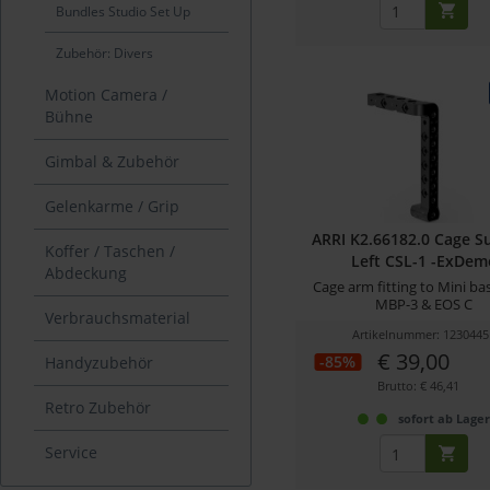
Bundles Studio Set Up
Zubehör: Divers
Motion Camera /
Bühne
Gimbal & Zubehör
Gelenkarme / Grip
ARRI K2.66182.0 Cage S
Koffer / Taschen /
Left CSL-1 -ExDem
Abdeckung
Cage arm fitting to Mini ba
MBP-3 & EOS C
Verbrauchsmaterial
Artikelnummer: 1230445
€ 39,00
-85%
Handyzubehör
Brutto: € 46,41
Retro Zubehör
sofort ab Lage
Service