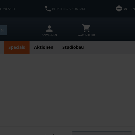
HLUNGSZIEL
BERATUNG & KONTAKT
DE
| EN
EN
ANMELDEN
WARENKORB
Specials
Aktionen
Studiobau