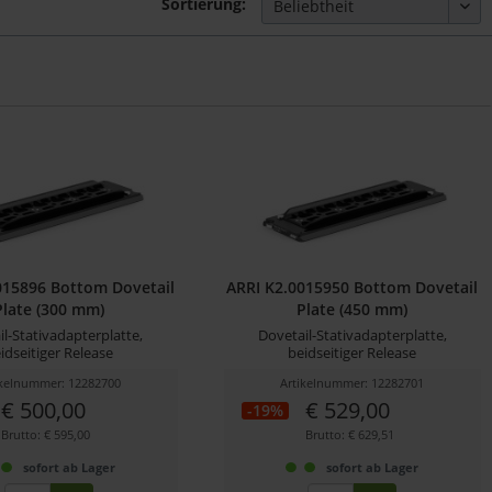
Sortierung:
015896 Bottom Dovetail
ARRI K2.0015950 Bottom Dovetail
Plate (300 mm)
Plate (450 mm)
l-Stativadapterplatte,
Dovetail-Stativadapterplatte,
idseitiger Release
beidseitiger Release
ikelnummer: 12282700
Artikelnummer: 12282701
€ 500,00
€ 529,00
-19%
Brutto: € 595,00
Brutto: € 629,51
sofort ab Lager
sofort ab Lager