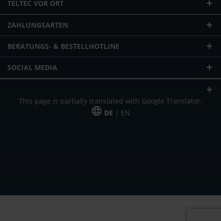
TELTEC VOR ORT
ZAHLUNGSARTEN
BERATUNGS- & BESTELLHOTLINE
SOCIAL MEDIA
This page is partially translated with Google Translator.
DE
| EN
* zzgl. Versandkosten
Unser Angebot richtet sich an gewerbliche Kunden, Selbständige und
Freiberufler. Das Angebot ist freibleibend. Irrtümer und Änderungen
vorbehalten. Alle Preise in Euro und zzgl. der gesetzlich gültigen
Mehrwertsteuer & Versandkosten.
*Leasingpreis bei 48 Mon.
*Leasingpreis bei 48 Mon.
VPE = Verpackungseinheit
UVP = unverbindliche Preisempfehlung des Herstellers (Nettopreis)