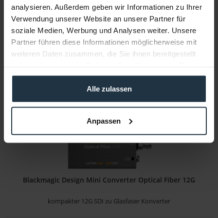
analysieren. Außerdem geben wir Informationen zu Ihrer
Micro-Konverter BiDirectional SDI zu HDMI 12G...
Verwendung unserer Website an unsere Partner für
soziale Medien, Werbung und Analysen weiter. Unsere
Artikelnummer: 12300194
€ 133,61
Partner führen diese Informationen möglicherweise mit
-16%
weiteren Daten zusammen, die Sie ihnen bereitgestellt
Brutto: € 159,00
haben oder die sie im Rahmen Ihrer Nutzung der Dienste
Liefertermin bitte anfragen
gesammelt haben.
Alle zulassen
Anpassen
Blackmagic Design Mini Converter Optical Fiber 12G
kompakter 12G SDI zu Glasfaser Konverter