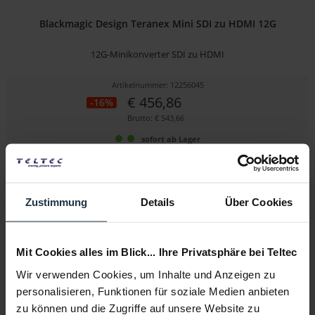
Blackmagic Design Teranex Mini SDI zu HDMI 12G
12G-Minikonverter SDI zu HDMI
Artikelnummer: 12256045
€ 456,86
-16%
Brutto: € 543,66
sofort ab Lager
Zustimmung
Details
Über Cookies
Mit Cookies alles im Blick... Ihre Privatsphäre bei Teltec
Wir verwenden Cookies, um Inhalte und Anzeigen zu
personalisieren, Funktionen für soziale Medien anbieten
Blackmagic Design Micro Converter BiDirectional...
zu können und die Zugriffe auf unsere Website zu