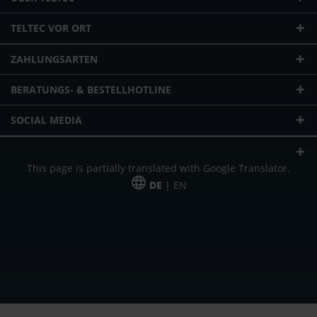
TELTEC VOR ORT
ZAHLUNGSARTEN
BERATUNGS- & BESTELLHOTLINE
SOCIAL MEDIA
This page is partially translated with Google Translator.
DE
| EN
* zzgl. Versandkosten
Unser Angebot richtet sich an gewerbliche Kunden, Selbständige und
Freiberufler. Das Angebot ist freibleibend. Irrtümer und Änderungen
vorbehalten. Alle Preise in Euro und zzgl. der gesetzlich gültigen
Mehrwertsteuer & Versandkosten.
*Leasingpreis bei 48 Mon.
*Leasingpreis bei 48 Mon.
VPE = Verpackungseinheit
UVP = unverbindliche Preisempfehlung des Herstellers (Nettopreis)