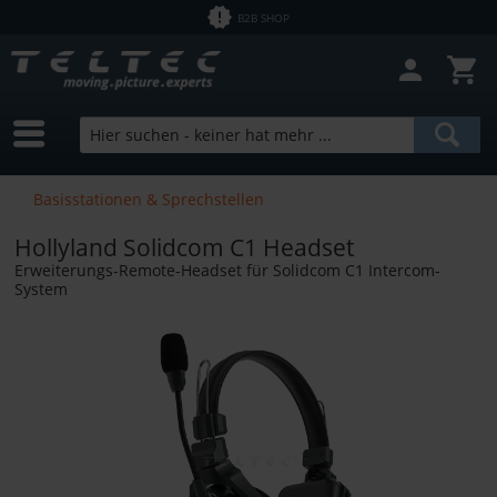
B2B SHOP
Filter schließen
Sofort lieferbar
Hersteller
Hollyland
Preis
Basisstationen & Sprechstellen
Hollyland Solidcom C1 Headset
von
2,50 €
bis
24070,59 €
Erweiterungs-Remote-Headset für Solidcom C1 Intercom-
System