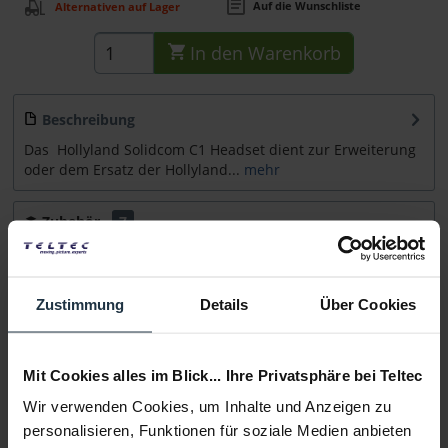
Auf die Wunschliste
Alternativen auf Lager
In den
Warenkorb
Beschreibung
Das Hollyland Solidcom C1 Headset dient zur Erweiterung
oder dem Ersatz der Hollyland...
mehr
Zubehör
7
Zubehör und Empfehlungen
Beratung
Zustimmung
Details
Über Cookies
Medien
Mit Cookies alles im Blick... Ihre Privatsphäre bei Teltec
Wir verwenden Cookies, um Inhalte und Anzeigen zu
Infos zu Hersteller & Produktsicherheit
personalisieren, Funktionen für soziale Medien anbieten