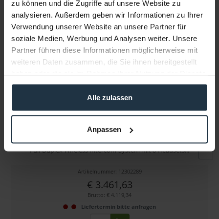
zu können und die Zugriffe auf unsere Website zu
Folgende Infos zum Hersteller sind verfübar......
mehr
analysieren. Außerdem geben wir Informationen zu Ihrer
Verwendung unserer Website an unsere Partner für
Weitere Artikel von Hollyland ansehen
soziale Medien, Werbung und Analysen weiter. Unsere
Partner führen diese Informationen möglicherweise mit
weiteren Daten zusammen, die Sie ihnen bereitgestellt
haben oder die sie im Rahmen Ihrer Nutzung der Dienste
gesammelt haben.
Alle zulassen
Hollyland Solidcom C1-8S Hub
Anpassen
Full-Duplex Wireless Intercom-System mit 8 Headsets...
Artikelnummer: 12302289
€ 3.461,63
Brutto: € 4.119,34
Liefertermin bitte anfragen