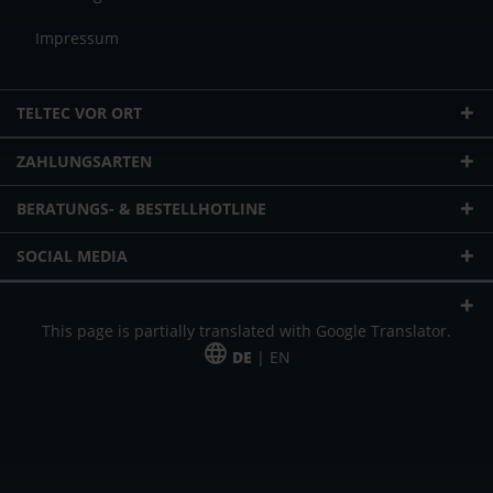
Impressum
TELTEC VOR ORT
ZAHLUNGSARTEN
BERATUNGS- & BESTELLHOTLINE
SOCIAL MEDIA
This page is partially translated with Google Translator.
DE
| EN
* zzgl. Versandkosten
Unser Angebot richtet sich an gewerbliche Kunden, Selbständige und
Freiberufler. Das Angebot ist freibleibend. Irrtümer und Änderungen
vorbehalten. Alle Preise in Euro und zzgl. der gesetzlich gültigen
Mehrwertsteuer & Versandkosten.
*Leasingpreis bei 48 Mon.