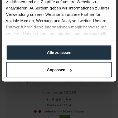
zu können und die Zugriffe auf unsere Website zu
Folgende Infos zum Hersteller sind verfübar......
mehr
analysieren. Außerdem geben wir Informationen zu Ihrer
Verwendung unserer Website an unsere Partner für
Weitere Artikel von Hollyland ansehen
soziale Medien, Werbung und Analysen weiter. Unsere
Partner führen diese Informationen möglicherweise mit
weiteren Daten zusammen, die Sie ihnen bereitgestellt
haben oder die sie im Rahmen Ihrer Nutzung der Dienste
gesammelt haben.
Alle zulassen
Hollyland Solidcom C1-8S Hub
Anpassen
Full-Duplex Wireless Intercom-System mit 8 Headsets...
Artikelnummer: 12302289
€ 3.461,63
Brutto: € 4.119,34
Liefertermin bitte anfragen