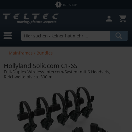
B2B SHOP
Filter schließen
Sofort lieferbar
Hersteller
Hollyland
Preis
Mainframes / Bundles
Hollyland Solidcom C1-6S
von
2,50 €
bis
24070,59 €
Full-Duplex Wireless Intercom-System mit 6 Headsets,
Reichweite bis ca. 300 m