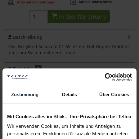
Auf die Wunschliste
Alternativen auf Lager
In den
Warenkorb
Beschreibung
Das Hollyland Solidcom C1-6S ist ein Full-Duplex Drahtlos-
Intercom-System mit dem...
mehr
Zubehör
7
Zubehör und Empfehlungen
Beratung
Zustimmung
Details
Über Cookies
Medien
Mit Cookies alles im Blick... Ihre Privatsphäre bei Teltec
Wir verwenden Cookies, um Inhalte und Anzeigen zu
Infos zu Hersteller & Produktsicherheit
personalisieren, Funktionen für soziale Medien anbieten