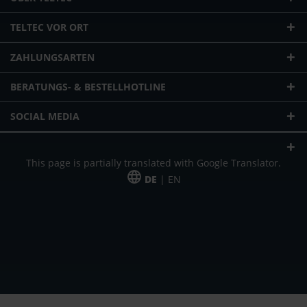
TELTEC VOR ORT
ZAHLUNGSARTEN
BERATUNGS- & BESTELLHOTLINE
SOCIAL MEDIA
This page is partially translated with Google Translator.
DE
| EN
* zzgl. Versandkosten
Unser Angebot richtet sich an gewerbliche Kunden, Selbständige und
Freiberufler. Das Angebot ist freibleibend. Irrtümer und Änderungen
vorbehalten. Alle Preise in Euro und zzgl. der gesetzlich gültigen
Mehrwertsteuer & Versandkosten.
*Leasingpreis bei 48 Mon.
*Leasingpreis bei 48 Mon.
VPE = Verpackungseinheit
UVP = unverbindliche Preisempfehlung des Herstellers (Nettopreis)