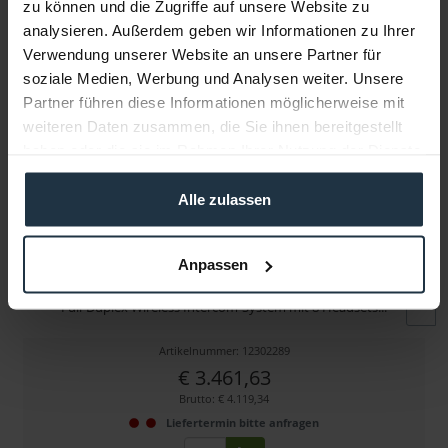
zu können und die Zugriffe auf unsere Website zu
Folgende Infos zum Hersteller sind verfübar......
mehr
analysieren. Außerdem geben wir Informationen zu Ihrer
Verwendung unserer Website an unsere Partner für
Weitere Artikel von Hollyland ansehen
soziale Medien, Werbung und Analysen weiter. Unsere
Partner führen diese Informationen möglicherweise mit
weiteren Daten zusammen, die Sie ihnen bereitgestellt
haben oder die sie im Rahmen Ihrer Nutzung der Dienste
gesammelt haben.
Alle zulassen
Hollyland Solidcom C1-8S Hub
Anpassen
Full-Duplex Wireless Intercom-System mit 8 Headsets...
Artikelnummer: 12302289
€ 3.461,63
Brutto: € 4.119,34
Liefertermin bitte anfragen