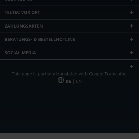
TELTEC VOR ORT
ZAHLUNGSARTEN
BERATUNGS- & BESTELLHOTLINE
SOCIAL MEDIA
This page is partially translated with Google Translator.
DE
| EN
* zzgl. Versandkosten
Unser Angebot richtet sich an gewerbliche Kunden, Selbständige und
Freiberufler. Das Angebot ist freibleibend. Irrtümer und Änderungen
vorbehalten. Alle Preise in Euro und zzgl. der gesetzlich gültigen
Mehrwertsteuer & Versandkosten.
*Leasingpreis bei 48 Mon.
*Leasingpreis bei 48 Mon.
VPE = Verpackungseinheit
UVP = unverbindliche Preisempfehlung des Herstellers (Nettopreis)