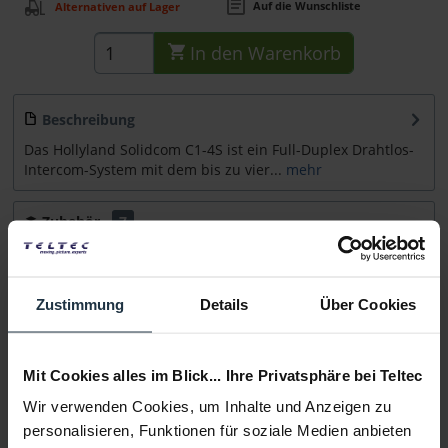
Auf die Wunschliste
Alternativen auf Lager
In den
Warenkorb
Beschreibung
Das Hollyland Solidcom C1-4S ist ein Full-Duplex Drahtlos-
Intercom-System mit dem bis zu vier...
mehr
Zubehör
7
Zubehör und Empfehlungen
Beratung
Zustimmung
Details
Über Cookies
Medien
Mit Cookies alles im Blick... Ihre Privatsphäre bei Teltec
Wir verwenden Cookies, um Inhalte und Anzeigen zu
Infos zu Hersteller & Produktsicherheit
personalisieren, Funktionen für soziale Medien anbieten