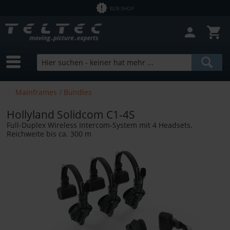
B2B SHOP
Filter schließen
Sofort lieferbar
Hersteller
Hollyland
Preis
Mainframes / Bundles
Hollyland Solidcom C1-4S
von
2,50 €
bis
24070,59 €
Full-Duplex Wireless Intercom-System mit 4 Headsets,
Reichweite bis ca. 300 m