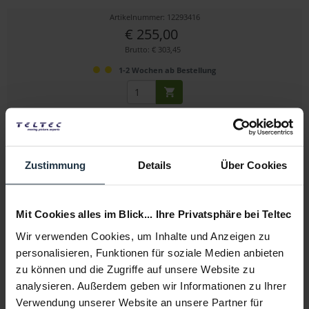
Artikelnummer: 12293416
€ 255,00
Brutto: € 303,45
1-2 Wochen ab Bestellung
Zustimmung
Details
Über Cookies
Mit Cookies alles im Blick... Ihre Privatsphäre bei Teltec
Manfrotto LL LB1142
Wir verwenden Cookies, um Inhalte und Anzeigen zu
personalisieren, Funktionen für soziale Medien anbieten
Hintergrundhalterung 4m (Heavy Duty)
zu können und die Zugriffe auf unsere Website zu
analysieren. Außerdem geben wir Informationen zu Ihrer
Artikelnummer: 12259605
€ 421,66
Verwendung unserer Website an unsere Partner für