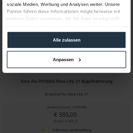
soziale Medien, Werbung und Analysen weiter. Unsere
Brutto: € 501,78
Partner führen diese Informationen möglicherweise mit
länger als 4 Wochen
weiteren Daten zusammen, die Sie ihnen bereitgestellt
haben oder die sie im Rahmen Ihrer Nutzung der Dienste
gesammelt haben.
Alle zulassen
Anpassen
Kino Flo 7010055 Diva-Lite 21 Bügelhalterung
Ersatzteil für Diva-Lite 21
Artikelnummer: 12276600
€ 385,00
Brutto: € 458,15
4 Wochen ab Bestellung