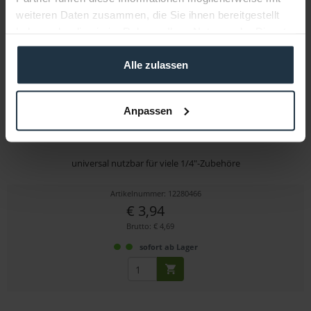
weiteren Daten zusammen, die Sie ihnen bereitgestellt
haben oder die sie im Rahmen Ihrer Nutzung der Dienste
gesammelt haben.
Alle zulassen
Anpassen
SmallRig 2157 Gelenkarm mit kleinem Ballhead
universal nutzbar für viele 1/4"-Zubehöre
Artikelnummer: 12280466
€ 3,94
Brutto: € 4,69
sofort ab Lager