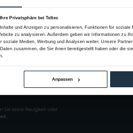
f.Blackmagic Konverter
53787
Artikelnummer: 12266639
Arti
 Ihre Privatsphäre bei Teltec
€ 465,00
Brutto: € 553,35
nhalte und Anzeigen zu personalisieren, Funktionen für soziale
estellung
1-2 Wochen ab Bestellung
1-
Website zu analysieren. Außerdem geben wir Informationen zu I
r soziale Medien, Werbung und Analysen weiter. Unsere Partner
 Daten zusammen, die Sie ihnen bereitgestellt haben oder die s
n.
Anpassen
 Sie keine Neuigkeit oder
ent.