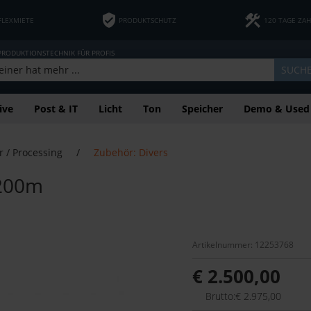
FLEXMIETE
PRODUKTSCHUTZ
120 TAGE ZA
 PRODUKTIONSTECHNIK FÜR PROFIS
SUCH
ive
Post & IT
Licht
Ton
Speicher
Demo & Used
r / Processing
/
Zubehör: Divers
 200m
Artikelnummer: 12253768
€ 2.500,00
Brutto:€ 2.975,00