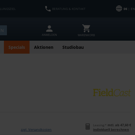
HLUNGSZIEL
BERATUNG & KONTAKT
DE
| EN
EN
ANMELDEN
WARENKORB
Specials
Aktionen
Studiobau
mtl. ab 47,60 €
Leasing:*
zzgl. Versandkosten
individuell berechnen