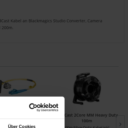
eldCast Kabel an Blackmagics Studio Converter, Camera
d 200m.
Chassis Connector 2Core
FieldCast 2Core MM Heavy Duty
SM
100m
Über Cookies
is Verbinder Single Mode
100m Fibre Optic Kabel inkl.