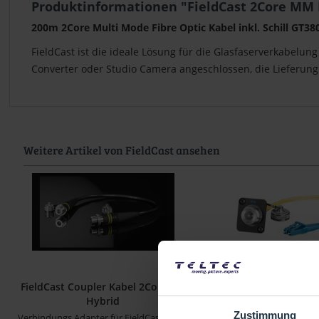
Produktinformationen "FieldCast 2Core MM
200m 2Core Multi Mode Fibre Optic Kabel inkl. Schill GT3
FieldCast ist die ideale Lösung für die Glasfaserverkabelun
Converter oder Studio Camera angeschlossen, die Lieferung
Weitere Artikel von FieldCast ansehen
FieldCast Coupler Kabel 2Core SM
FieldCast Chassis Conn
Hybrid
MM
Zustimmung
Verbindungs Adapter für FieldCast Kabel
2Core Chassis Verbinder