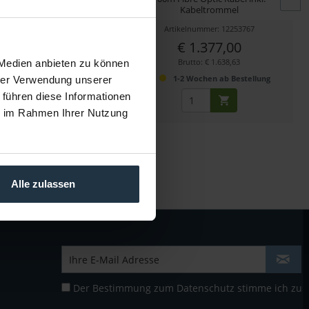
Kabeltrommel
kelnummer: 12253788
Artikelnummer: 12253767
€ 94,00
€ 1.377,00
Brutto: € 111,86
Brutto: € 1.638,63
 Medien anbieten zu können
2 Wochen ab Bestellung
1-2 Wochen ab Bestellung
hrer Verwendung unserer
 führen diese Informationen
ie im Rahmen Ihrer Nutzung
Alle zulassen
Der Bestimmung zum
Datenschutz
stimme ich zu