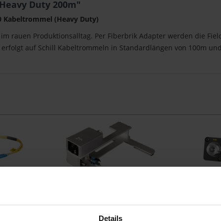
 Heavy Duty 200m"
80 Kabeltrommel (Heavy Duty)
g im rauen Produktionsalltag. Per Fiberbrik Adapter werden die Fi
 erfolgt auf Schill Kabeltrommeln in Standardlängen von 100m un
ector 2Core
FieldCast Adapter One Hybrid für
FieldCast 
Kamera Konverter
Details
 Multi Mode
Stabile Adapterkonstruktion
2Core Chass