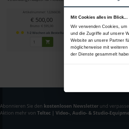
Artikelnummer: 12266636
Artikelnummer: 122
Mit Cookies alles im Blick...
€ 500,00
€ 78,99
Brutto: € 595,00
Brutto: € 94,00
Wir verwenden Cookies, um I
1-2 Wochen ab Bestellung
1-2 Wochen ab B
und die Zugriffe auf unsere 
Website an unsere Partner fü
möglicherweise mit weiteren
der Dienste gesammelt habe
Abonnieren Sie den
kostenlosen Newsletter
und verpassen
Aktion mehr von
Teltec | Video-, Audio- & Studio-Equipm