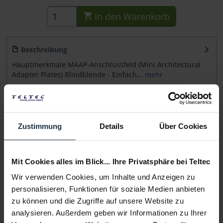
In den
Warenkorb
Beschreibung
Hauptmerkmale MAAP-Anschlussfeld (Mini Architectural
Adapter Plates) Blindblende - Einfach...
mehr
Beratung
Zustimmung
Details
Über Cookies
Medien
Mit Cookies alles im Blick... Ihre Privatsphäre bei Teltec
Infos zu Hersteller & Produktsicherheit
Folgende Infos zum Hersteller sind verfübar......
mehr
Wir verwenden Cookies, um Inhalte und Anzeigen zu
personalisieren, Funktionen für soziale Medien anbieten
zu können und die Zugriffe auf unsere Website zu
Weitere Artikel von Extron ansehen
analysieren. Außerdem geben wir Informationen zu Ihrer