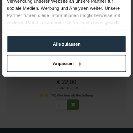
Verwendung unserer Website an unsere Partner für
soziale Medien, Werbung und Analysen weiter. Unsere
Partner führen diese Informationen möglicherweise mit
weiteren Daten zusammen, die Sie ihnen bereitgestellt
haben oder die sie im Rahmen Ihrer Nutzung der Dienste
gesammelt haben.
Alle zulassen
Extron 70-315-21 MAAP Blende weiß
Blindblende - Einfach
Anpassen
Artikelnummer: 12286195
€ 22,00
Brutto: € 26,18
1-2 Wochen ab Bestellung