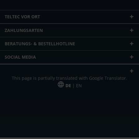
TELTEC VOR ORT
ZAHLUNGSARTEN
BERATUNGS- & BESTELLHOTLINE
SOCIAL MEDIA
This page is partially translated with Google Translator.
DE
| EN
* zzgl. Versandkosten
Unser Angebot richtet sich an gewerbliche Kunden, Selbständige und
Freiberufler. Das Angebot ist freibleibend. Irrtümer und Änderungen
vorbehalten. Alle Preise in Euro und zzgl. der gesetzlich gültigen
Mehrwertsteuer & Versandkosten.
*Leasingpreis bei 48 Mon.
*Leasingpreis bei 48 Mon.
VPE = Verpackungseinheit
UVP = unverbindliche Preisempfehlung des Herstellers (Nettopreis)