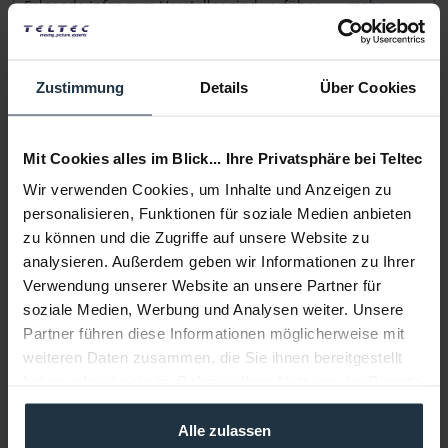
Folgende Infos zum Hersteller sind verfübar......
mehr
Weitere Artikel von DZOFILM ansehen
Zustimmung
Details
Über Cookies
Mit Cookies alles im Blick... Ihre Privatsphäre bei Teltec
Wir verwenden Cookies, um Inhalte und Anzeigen zu
personalisieren, Funktionen für soziale Medien anbieten
zu können und die Zugriffe auf unsere Website zu
DZOFILM Octopus Adapter für EF zu L-Mount
analysieren. Außerdem geben wir Informationen zu Ihrer
Verwendung unserer Website an unsere Partner für
EF-Objektivadapter für L-Mount Kameras
soziale Medien, Werbung und Analysen weiter. Unsere
Partner führen diese Informationen möglicherweise mit
Artikelnummer: 12308246
weiteren Daten zusammen, die Sie ihnen bereitgestellt
€ 240,00
haben oder die sie im Rahmen Ihrer Nutzung der Dienste
Brutto: € 285,60
gesammelt haben.
sofort ab Lager
Alle zulassen