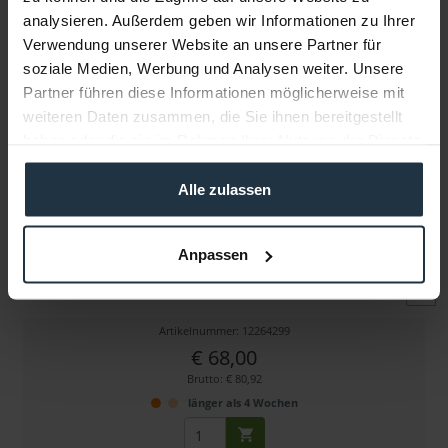
analysieren. Außerdem geben wir Informationen zu Ihrer
Verwendung unserer Website an unsere Partner für
Weitere Artikel von DwarfConnection ansehen
soziale Medien, Werbung und Analysen weiter. Unsere
Partner führen diese Informationen möglicherweise mit
weiteren Daten zusammen, die Sie ihnen bereitgestellt
haben oder die sie im Rahmen Ihrer Nutzung der Dienste
gesammelt haben.
Alle zulassen
DwarfConnection DC.LINK Power Supply EU 4pin
Anpassen
Netzteil für LR1,LR2,CLR1,CLR2,ULR1 (alte 4-pin...
Artikelnummer: 12264299
€ 68,00
Brutto: € 80,92
länger als 4 Wochen