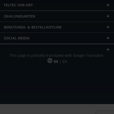
TELTEC VOR ORT
ZAHLUNGSARTEN
BERATUNGS- & BESTELLHOTLINE
SOCIAL MEDIA
This page is partially translated with Google Translator.
DE
| EN
* zzgl. Versandkosten
Unser Angebot richtet sich an gewerbliche Kunden, Selbständige und
Freiberufler. Das Angebot ist freibleibend. Irrtümer und Änderungen
vorbehalten. Alle Preise in Euro und zzgl. der gesetzlich gültigen
Mehrwertsteuer & Versandkosten.
*Leasingpreis bei 48 Mon.
*Leasingpreis bei 48 Mon.
VPE = Verpackungseinheit
UVP = unverbindliche Preisempfehlung des Herstellers (Nettopreis)