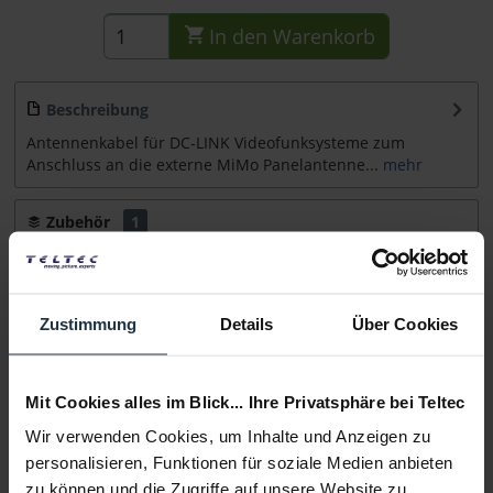
In den
Warenkorb
Beschreibung
Antennenkabel für DC-LINK Videofunksysteme zum
Anschluss an die externe MiMo Panelantenne...
mehr
Zubehör
1
Zubehör und Empfehlungen
Beratung
Zustimmung
Details
Über Cookies
Medien
Mit Cookies alles im Blick... Ihre Privatsphäre bei Teltec
Wir verwenden Cookies, um Inhalte und Anzeigen zu
Infos zu Hersteller & Produktsicherheit
personalisieren, Funktionen für soziale Medien anbieten
Folgende Infos zum Hersteller sind verfübar......
mehr
zu können und die Zugriffe auf unsere Website zu