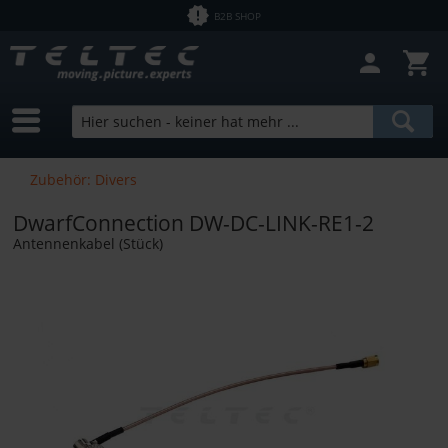
B2B SHOP
Filter schließen
Sofort lieferbar
Hersteller
DwarfConnection
Preis
Zubehör: Divers
DwarfConnection DW-DC-LINK-RE1-2
von
0,01 €
bis
26800,00 €
Antennenkabel (Stück)