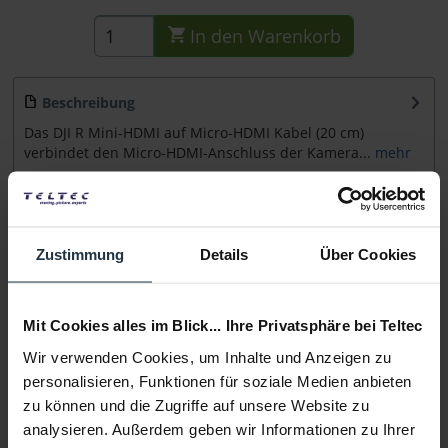
In den
Warenkorb
Beschreibung
Das DJI R Mini-HDMI auf Micro-HDMI Kabel (20 cm)
verbindet den Micro-HDMI-Anschluss der Kamera...
mehr
Beratung
Zustimmung
Details
Über Cookies
Medien
Mit Cookies alles im Blick... Ihre Privatsphäre bei Teltec
Infos zu Hersteller & Produktsicherheit
Wir verwenden Cookies, um Inhalte und Anzeigen zu
Folgende Infos zum Hersteller sind verfübar......
mehr
personalisieren, Funktionen für soziale Medien anbieten
zu können und die Zugriffe auf unsere Website zu
Weitere Artikel von DJI ansehen
analysieren. Außerdem geben wir Informationen zu Ihrer