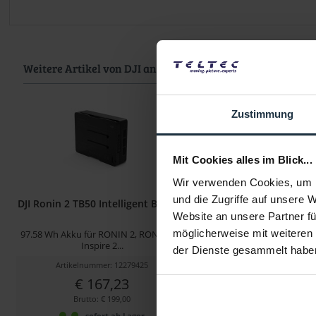
Weitere Artikel von DJI ansehen
Zustimmung
Mit Cookies alles im Blick...
Wir verwenden Cookies, um I
und die Zugriffe auf unsere 
DJI Ronin 2 TB50 Intelligent Battery
DJI Inspire 2 Part 08 
Website an unsere Partner fü
möglicherweise mit weiteren
97.58 Wh Akku für RONIN 2, RONIN 4D,
Ladehub f. Intelligent Flig
Inspire 2...
Inspire 2
der Dienste gesammelt habe
Artikelnummer: 12279425
Artikelnummer: 122
€ 167,23
€ 86,10
-6%
Brutto: € 199,00
Brutto: € 102,4
sofort ab Lager
sofort ab L