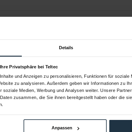
Details
 Ihre Privatsphäre bei Teltec
nhalte und Anzeigen zu personalisieren, Funktionen für soziale
Website zu analysieren. Außerdem geben wir Informationen zu I
Charging Hub
DJI Mavic 3 Battery Charging Hub
DJI Power 
r soziale Medien, Werbung und Analysen weiter. Unsere Partner
 Daten zusammen, die Sie ihnen bereitgestellt haben oder die s
ht Batteries,
65 W Akku Lade-Hub mit drei
SDC 
Steckplätzen für Mavic...
n.
66237
Artikelnummer: 12299999
Arti
€ 39,00
-41%
6
Brutto: € 46,41
Anpassen
ager
sofort ab Lager
3-