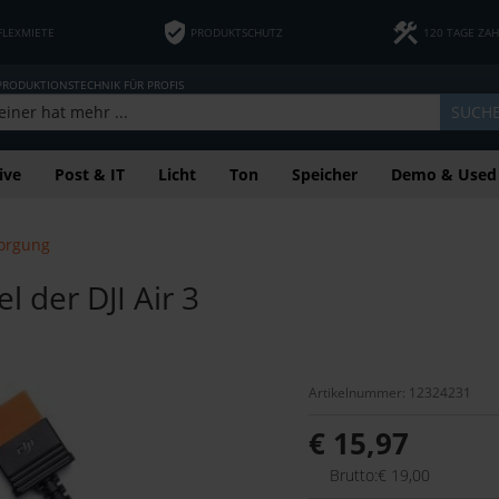
FLEXMIETE
PRODUKTSCHUTZ
120 TAGE ZA
 PRODUKTIONSTECHNIK FÜR PROFIS
SUCH
ive
Post & IT
Licht
Ton
Speicher
Demo & Used
orgung
 der DJI Air 3
Artikelnummer: 12324231
€ 15,97
Brutto:€ 19,00