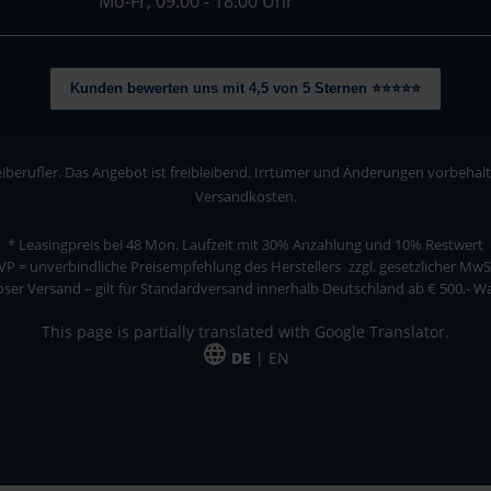
Mo-Fr, 09:00 - 18:00 Uhr
Kunden bewerten uns mit 4,5 von 5 Sternen ⭐⭐⭐⭐⭐
berufler. Das Angebot ist freibleibend. Irrtümer und Änderungen vorbehalten
Versandkosten.
* Leasingpreis bei 48 Mon.
Laufzeit mit 30% Anzahlung und 10% Restwert
VP = unverbindliche Preisempfehlung des Herstellers
zzgl. gesetzlicher MwS
ser Versand – gilt für Standardversand innerhalb Deutschland ab € 500,- 
This page is partially translated with Google Translator.
DE
| EN
ler. Das Angebot ist freibleibend. Irrtümer und Änderungen vorbehalten. Alle Pre
*Leasingpreis bei 48 Mon.
*Leasingpreis bei 48 Mon.
VPE = Verpackungseinheit
UVP = unverbindliche Preisempfehlung des Herstellers (Nettopreis)