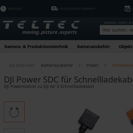
B2B SHOP
KOSTENLOSER VERSAND*
KAMERA-, VIDEO- &
Kamera- & Produktionstechnik
Kamerazubehör
Objekt
Sie sind hier:
Kamerazubehör
/
Power
/
Stromvers
DJI Power SDC für Schnellladekabel
DJI Powerstation zu DJI Air 3 Schnellladekabel