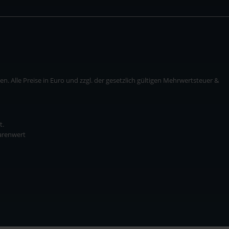
. Alle Preise in Euro und zzgl. der gesetzlich gültigen Mehrwertsteuer &
t.
Warenwert
* zzgl. Versandkosten
ise in Euro und zzgl. der gesetzlich gültigen Mehrwertsteuer & Versandkosten.