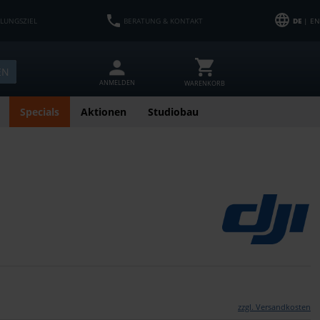
HLUNGSZIEL
BERATUNG & KONTAKT
DE
| EN
EN
ANMELDEN
WARENKORB
Specials
Aktionen
Studiobau
zzgl. Versandkosten