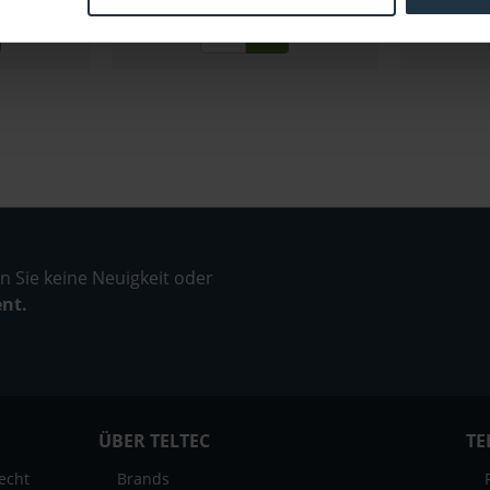
 Sie keine Neuigkeit oder
ent.
ÜBER TELTEC
TE
echt
Brands