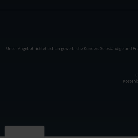
Unser Angebot richtet sich an gewerbliche Kunden, Selbständige und Frei
U
Kostenlo
Unser Angebot richtet sich an gewerbliche Kunden, Selbständige und Freiberuf