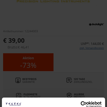
Artikelnummer: 12244003
€ 39,00
UVP*: 144,00 €
Brutto:€ 46,41
zzgl. Versandkosten
Aktion
-73%