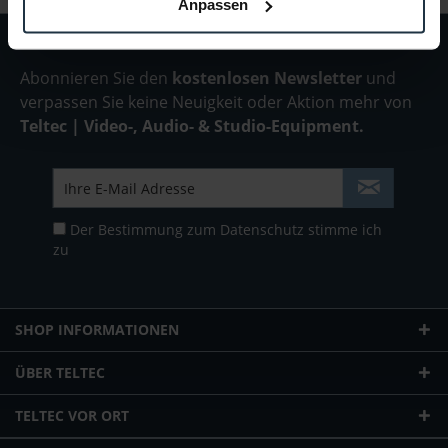
Anpassen
Abonnieren Sie den
kostenlosen Newsletter
und
verpassen Sie keine Neuigkeit oder Aktion mehr von
Teltec | Video-, Audio- & Studio-Equipment.
Der Bestimmung zum
Datenschutz
stimme ich
zu
SHOP INFORMATIONEN
ÜBER TELTEC
TELTEC VOR ORT