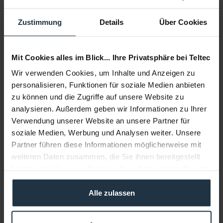
Lieferzeit:
sofort ab Lager
Zustimmung
Details
Über Cookies
Auf die Wunschliste
In den
Warenkorb
Mit Cookies alles im Blick... Ihre Privatsphäre bei Teltec
Wir verwenden Cookies, um Inhalte und Anzeigen zu
personalisieren, Funktionen für soziale Medien anbieten
Beschreibung
zu können und die Zugriffe auf unsere Website zu
Austauschkopf Ledzilla mit rotierbarem 4-Flügeltor
mehr
analysieren. Außerdem geben wir Informationen zu Ihrer
Verwendung unserer Website an unsere Partner für
Beratung
soziale Medien, Werbung und Analysen weiter. Unsere
Partner führen diese Informationen möglicherweise mit
weiteren Daten zusammen, die Sie ihnen bereitgestellt
Medien
haben oder die sie im Rahmen Ihrer Nutzung der Dienste
gesammelt haben.
Infos zu Hersteller & Produktsicherheit
Alle zulassen
Folgende Infos zum Hersteller sind verfübar......
mehr