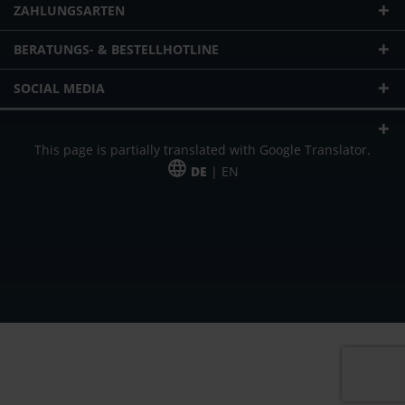
ZAHLUNGSARTEN
BERATUNGS- & BESTELLHOTLINE
SOCIAL MEDIA
This page is partially translated with Google Translator.
DE
| EN
* zzgl. Versandkosten
Unser Angebot richtet sich an gewerbliche Kunden, Selbständige und
Freiberufler. Das Angebot ist freibleibend. Irrtümer und Änderungen
vorbehalten. Alle Preise in Euro und zzgl. der gesetzlich gültigen
Mehrwertsteuer & Versandkosten.
*Leasingpreis bei 48 Mon.
*Leasingpreis bei 48 Mon.
VPE = Verpackungseinheit
UVP = unverbindliche Preisempfehlung des Herstellers (Nettopreis)