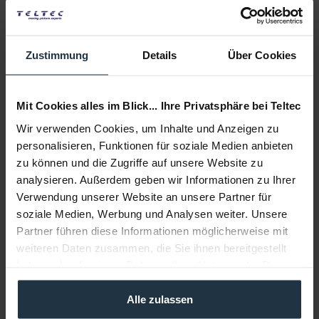
Lieferzeit:
Liefertermin bitte anfragen
Auf die Wunschliste
Alternativen auf Lager
Zustimmung
Details
Über Cookies
In den
Warenkorb
Mit Cookies alles im Blick... Ihre Privatsphäre bei Teltec
Auch als OpenBox erhältlich
Wir verwenden Cookies, um Inhalte und Anzeigen zu
personalisieren, Funktionen für soziale Medien anbieten
Beschreibung
zu können und die Zugriffe auf unsere Website zu
analysieren. Außerdem geben wir Informationen zu Ihrer
Datavideo ITC-300 Intercom System ist ein
kabelgebundenes kommunikationssystem inklusive...
mehr
Verwendung unserer Website an unsere Partner für
soziale Medien, Werbung und Analysen weiter. Unsere
Partner führen diese Informationen möglicherweise mit
Beratung
weiteren Daten zusammen, die Sie ihnen bereitgestellt
haben oder die sie im Rahmen Ihrer Nutzung der Dienste
Medien
gesammelt haben.
Alle zulassen