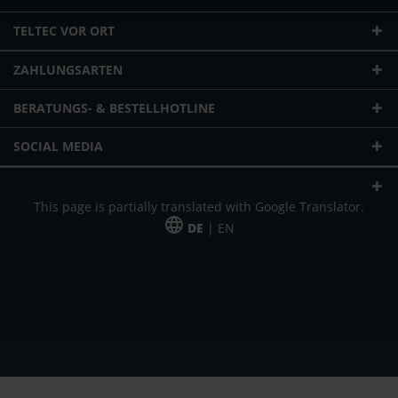
TELTEC VOR ORT
ZAHLUNGSARTEN
BERATUNGS- & BESTELLHOTLINE
SOCIAL MEDIA
This page is partially translated with Google Translator.
DE
| EN
* zzgl. Versandkosten
Unser Angebot richtet sich an gewerbliche Kunden, Selbständige und
Freiberufler. Das Angebot ist freibleibend. Irrtümer und Änderungen
vorbehalten. Alle Preise in Euro und zzgl. der gesetzlich gültigen
Mehrwertsteuer & Versandkosten.
*Leasingpreis bei 48 Mon.
*Leasingpreis bei 48 Mon.
VPE = Verpackungseinheit
UVP = unverbindliche Preisempfehlung des Herstellers (Nettopreis)