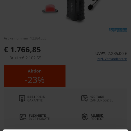
Artikelnummer: 12284553
€ 1.766,85
UVP*: 2.285,00 €
Brutto:€ 2.102,55
zzgl. Versandkosten
Aktion
-23%