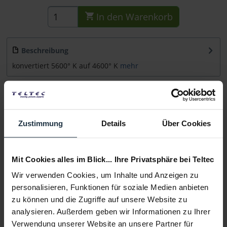
In den
Warenkorb
Beschreibung
konvertiert 5600° K auf 4600° K
mehr
Beratung
Zustimmung
Details
Über Cookies
Medien
Infos zu Hersteller & Produktsicherheit
Mit Cookies alles im Blick... Ihre Privatsphäre bei Teltec
Folgende Infos zum Hersteller sind verfübar......
mehr
Wir verwenden Cookies, um Inhalte und Anzeigen zu
personalisieren, Funktionen für soziale Medien anbieten
zu können und die Zugriffe auf unsere Website zu
Weitere Artikel von Chris James ansehen
analysieren. Außerdem geben wir Informationen zu Ihrer
Verwendung unserer Website an unsere Partner für