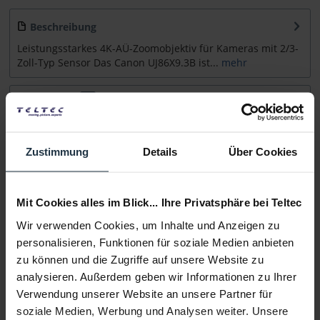
Beschreibung
Leistungsstarkes 4K-AÜ-Zoomobjektiv für Kameras mit 2/3-
Zoll-Typ Sensor Das Canon UJ86X9.3B ist...
mehr
Zubehör
3
Zubehör und Empfehlungen
Zustimmung
Details
Über Cookies
Beratung
Medien
Mit Cookies alles im Blick... Ihre Privatsphäre bei Teltec
Wir verwenden Cookies, um Inhalte und Anzeigen zu
personalisieren, Funktionen für soziale Medien anbieten
Infos zu Hersteller & Produktsicherheit
zu können und die Zugriffe auf unsere Website zu
Folgende Infos zum Hersteller sind verfübar......
mehr
analysieren. Außerdem geben wir Informationen zu Ihrer
Verwendung unserer Website an unsere Partner für
soziale Medien, Werbung und Analysen weiter. Unsere
Weitere Artikel von Canon ansehen