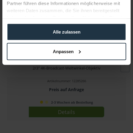
Partner führen diese Informationen möglicherweise mit
weiteren Daten zusammen, die Sie ihnen bereitgestellt
haben oder die sie im Rahmen Ihrer Nutzung der Dienste
gesammelt haben.
Alle zulassen
Anpassen
Canon CJ15ex4.3B
2/3" 4K-Broadcast-Weitwinkel-Objektiv
Artikelnummer: 12285266
Preis auf Anfrage
2-3 Wochen ab Bestellung
Details