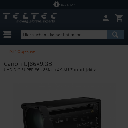
B2B SHOP
Filter schließen
Sofort lieferbar
Hersteller
Zeiss
Preis
2/3" Objektive
Canon UJ86X9.3B
von
0,60 €
bis
4461,34 €
UHD DIGISUPER 86 - 86fach 4K-AÜ-Zoomobjektiv