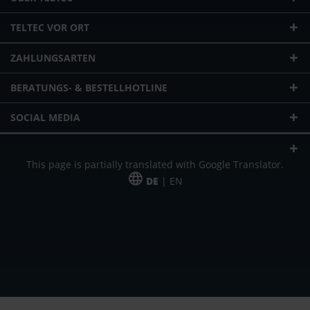
TELTEC VOR ORT
ZAHLUNGSARTEN
BERATUNGS- & BESTELLHOTLINE
SOCIAL MEDIA
This page is partially translated with Google Translator.
DE
| EN
* zzgl. Versandkosten
Unser Angebot richtet sich an gewerbliche Kunden, Selbständige und
Freiberufler. Das Angebot ist freibleibend. Irrtümer und Änderungen
vorbehalten. Alle Preise in Euro und zzgl. der gesetzlich gültigen
Mehrwertsteuer & Versandkosten.
*Leasingpreis bei 48 Mon.
*Leasingpreis bei 48 Mon.
VPE = Verpackungseinheit
UVP = unverbindliche Preisempfehlung des Herstellers (Nettopreis)