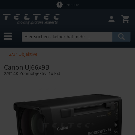
B2B SHOP
Filter schließen
Sofort lieferbar
Hersteller
Zeiss
Preis
2/3" Objektive
Canon UJ66x9B
von
0,60 €
bis
4461,34 €
2/3" 4K Zoomobjektiv, 1x Ext