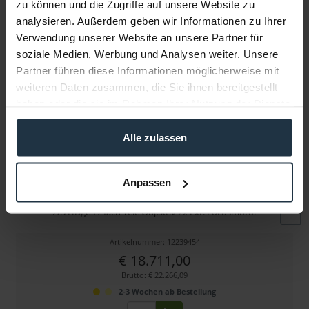
zu können und die Zugriffe auf unsere Website zu
Folgende Infos zum Hersteller sind verfübar......
mehr
analysieren. Außerdem geben wir Informationen zu Ihrer
Verwendung unserer Website an unsere Partner für
Weitere Artikel von Canon ansehen
soziale Medien, Werbung und Analysen weiter. Unsere
Partner führen diese Informationen möglicherweise mit
weiteren Daten zusammen, die Sie ihnen bereitgestellt
haben oder die sie im Rahmen Ihrer Nutzung der Dienste
gesammelt haben.
Alle zulassen
Canon KJ17ex7.7B IASE
Anpassen
2/3 HDgc 17 fach Tele Objektiv 2x Ext. Focusmotor
Artikelnummer: 12239454
€ 18.711,00
Brutto: € 22.266,09
2-3 Wochen ab Bestellung