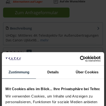
Auf die Wunschliste
Alternativen auf Lager
Zum Anfrageformular
Beschreibung
UHDgc: Mittleres 4K-Teleobjektiv für Außenübertragungen
Das Canon UJ66x9B...
mehr
Zubehör
3
Zubehör und Empfehlungen
Beratung
Zustimmung
Details
Über Cookies
Medien
Mit Cookies alles im Blick... Ihre Privatsphäre bei Teltec
Wir verwenden Cookies, um Inhalte und Anzeigen zu
Infos zu Hersteller & Produktsicherheit
personalisieren, Funktionen für soziale Medien anbieten