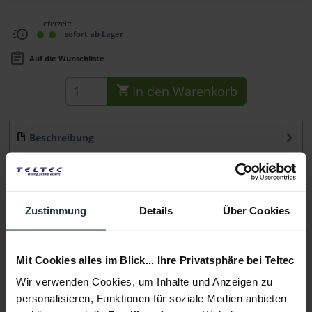
Lieferzeit:
sofort ab Lager
Auf die Wunschliste
In den
Warenkorb
Beschreibung
Der Blackmagic Cloud Pod ist ein portables Gerät, dass ein
USB-C-Laufwerk in...
mehr
Beratung
Zustimmung
Details
Über Cookies
Medien
Mit Cookies alles im Blick... Ihre Privatsphäre bei Teltec
Wir verwenden Cookies, um Inhalte und Anzeigen zu
Infos zu Hersteller & Produktsicherheit
personalisieren, Funktionen für soziale Medien anbieten