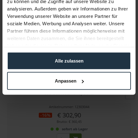
zu können und die Zugriffe auf unsere Website zu
Folgende Infos zum Hersteller sind verfübar......
mehr
analysieren. Außerdem geben wir Informationen zu Ihrer
Verwendung unserer Website an unsere Partner für
Weitere Artikel von Blackmagic Design ansehen
soziale Medien, Werbung und Analysen weiter. Unsere
Partner führen diese Informationen möglicherweise mit
weiteren Daten zusammen, die Sie ihnen bereitgestellt
haben oder die sie im Rahmen Ihrer Nutzung der Dienste
gesammelt haben.
Alle zulassen
Blackmagic Design Cloud Pod
Anpassen
USB-C zu Netzwerkspeicher
Artikelnummer: 12303044
€ 302,90
-16%
Brutto: € 360,45
sofort ab Lager