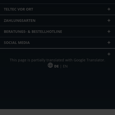
TELTEC VOR ORT
ZAHLUNGSARTEN
BERATUNGS- & BESTELLHOTLINE
SOCIAL MEDIA
This page is partially translated with Google Translator.
DE
| EN
* zzgl. Versandkosten
Unser Angebot richtet sich an gewerbliche Kunden, Selbständige und
Freiberufler. Das Angebot ist freibleibend. Irrtümer und Änderungen
vorbehalten. Alle Preise in Euro und zzgl. der gesetzlich gültigen
Mehrwertsteuer & Versandkosten.
*Leasingpreis bei 48 Mon.
*Leasingpreis bei 48 Mon.
VPE = Verpackungseinheit
UVP = unverbindliche Preisempfehlung des Herstellers (Nettopreis)