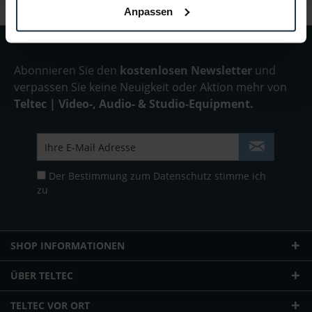
Anpassen
Abonnieren Sie den
kostenlosen Newsletter
und
verpassen Sie keine Neuigkeit oder Aktion mehr von
Teltec | Video-, Audio- & Studio-Equipment.
Der Bestimmung zum
Datenschutz
stimme ich
zu
SHOP INFORMATIONEN
ÜBER TELTEC
TELTEC VOR ORT