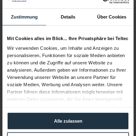
Lieferzeit:
2-3 Wochen ab Bestellung
Zustimmung
Details
Über Cookies
Auf die Wunschliste
Alternativen auf Lager
In den
Warenkorb
Mit Cookies alles im Blick... Ihre Privatsphäre bei Teltec
Wir verwenden Cookies, um Inhalte und Anzeigen zu
Beschreibung
personalisieren, Funktionen für soziale Medien anbieten
zu können und die Zugriffe auf unsere Website zu
Montageschrauben für URSA Mini Pro Kamera und URSA
analysieren. Außerdem geben wir Informationen zu Ihrer
Mini Pro EF Mount. Lieferumfang 8x...
mehr
Verwendung unserer Website an unsere Partner für
soziale Medien, Werbung und Analysen weiter. Unsere
Beratung
Partner führen diese Informationen möglicherweise mit
weiteren Daten zusammen, die Sie ihnen bereitgestellt
Medien
haben oder die sie im Rahmen Ihrer Nutzung der Dienste
gesammelt haben.
Alle zulassen
Infos zu Hersteller & Produktsicherheit
Folgende Infos zum Hersteller sind verfübar......
mehr