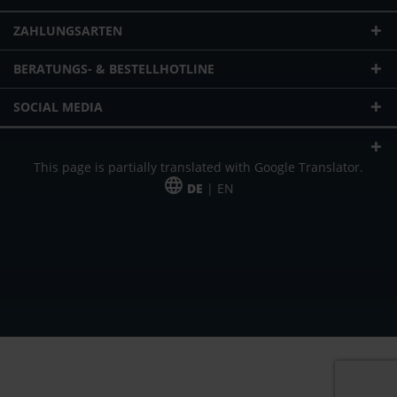
ZAHLUNGSARTEN
BERATUNGS- & BESTELLHOTLINE
SOCIAL MEDIA
This page is partially translated with Google Translator.
DE
| EN
* zzgl. Versandkosten
Unser Angebot richtet sich an gewerbliche Kunden, Selbständige und
Freiberufler. Das Angebot ist freibleibend. Irrtümer und Änderungen
vorbehalten. Alle Preise in Euro und zzgl. der gesetzlich gültigen
Mehrwertsteuer & Versandkosten.
*Leasingpreis bei 48 Mon.
*Leasingpreis bei 48 Mon.
VPE = Verpackungseinheit
UVP = unverbindliche Preisempfehlung des Herstellers (Nettopreis)