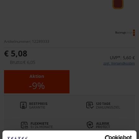
Artikelnummer: 12289333
€ 5,08
UVP*: 5,60 €
Brutto:€ 6,05
zzgl. Versandkosten
Aktion
-9%