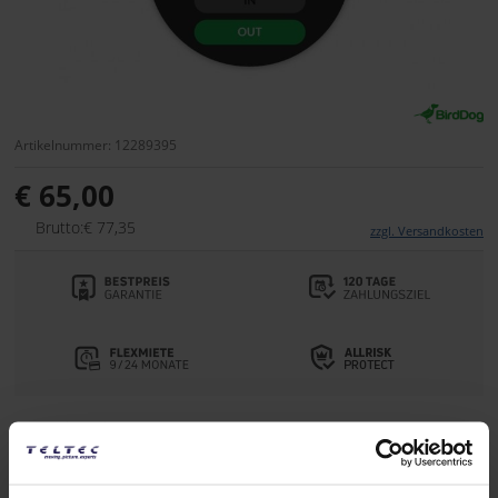
Artikelnummer: 12289395
€ 65,00
Brutto:€ 77,35
zzgl. Versandkosten
Lieferzeit:
Liefertermin bitte anfragen
Auf die Wunschliste
Alternativen auf Lager