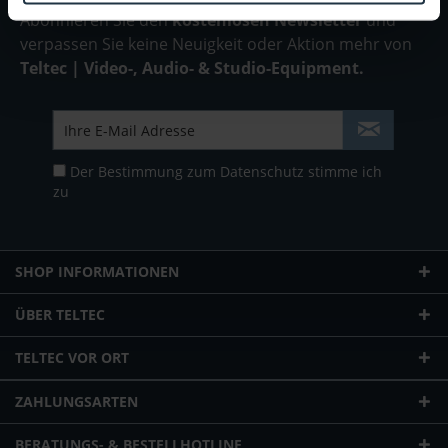
Abonnieren Sie den
kostenlosen Newsletter
und
verpassen Sie keine Neuigkeit oder Aktion mehr von
Teltec | Video-, Audio- & Studio-Equipment.
Der Bestimmung zum
Datenschutz
stimme ich
zu
SHOP INFORMATIONEN
ÜBER TELTEC
TELTEC VOR ORT
ZAHLUNGSARTEN
BERATUNGS- & BESTELLHOTLINE