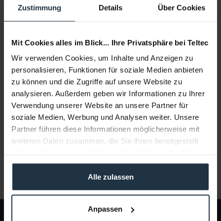
Zustimmung
Details
Über Cookies
In den
Warenkorb
Mit Cookies alles im Blick... Ihre Privatsphäre bei Teltec
Beschreibung
Wir verwenden Cookies, um Inhalte und Anzeigen zu
BirdDog Dante-Upgrade für Hardware ist kompatibel zu
personalisieren, Funktionen für soziale Medien anbieten
allen BirdDog Konvertern und PTZ-Kameras....
mehr
zu können und die Zugriffe auf unsere Website zu
analysieren. Außerdem geben wir Informationen zu Ihrer
Beratung
Verwendung unserer Website an unsere Partner für
soziale Medien, Werbung und Analysen weiter. Unsere
Partner führen diese Informationen möglicherweise mit
Medien
weiteren Daten zusammen, die Sie ihnen bereitgestellt
haben oder die sie im Rahmen Ihrer Nutzung der Dienste
Infos zu Hersteller & Produktsicherheit
gesammelt haben.
Folgende Infos zum Hersteller sind verfübar......
mehr
Alle zulassen
Anpassen