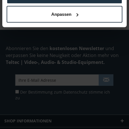
Infos zu Hersteller & Produktsicherheit
Anpassen
Folgende Infos zum Hersteller sind verfübar......
mehr
Abonnieren Sie den
kostenlosen Newsletter
und
verpassen Sie keine Neuigkeit oder Aktion mehr von
Teltec | Video-, Audio- & Studio-Equipment.
Der Bestimmung zum
Datenschutz
stimme ich
zu
SHOP INFORMATIONEN