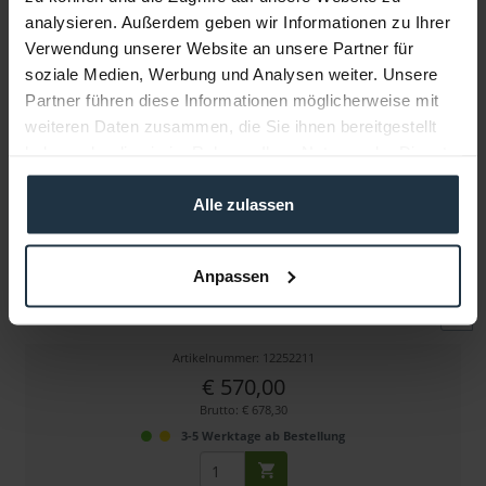
analysieren. Außerdem geben wir Informationen zu Ihrer
Verwendung unserer Website an unsere Partner für
Weitere Artikel von Avid ansehen
soziale Medien, Werbung und Analysen weiter. Unsere
Partner führen diese Informationen möglicherweise mit
weiteren Daten zusammen, die Sie ihnen bereitgestellt
haben oder die sie im Rahmen Ihrer Nutzung der Dienste
gesammelt haben.
Alle zulassen
Avid Media Composer Perpetual Support mit...
Anpassen
Avid MC Perpetual RNW 12M ExpertPlus Support
Artikelnummer: 12252211
€ 570,00
Brutto: € 678,30
3-5 Werktage ab Bestellung