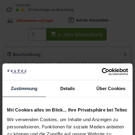
Lieferzeit:
3-5 Werktage ab Bestellung
Auf die Wunschliste
Alternativen auf Lager
In den
Warenkorb
Beschreibung
Avid Media Composer | Ultimate ist die meistverwendete
Video-Editing-Software für...
mehr
Beratung
Zustimmung
Details
Über Cookies
Medien
Mit Cookies alles im Blick... Ihre Privatsphäre bei Teltec
Wir verwenden Cookies, um Inhalte und Anzeigen zu
Infos zu Hersteller & Produktsicherheit
personalisieren, Funktionen für soziale Medien anbieten
Folgende Infos zum Hersteller sind verfübar......
mehr
zu können und die Zugriffe auf unsere Website zu