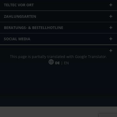
TELTEC VOR ORT
ZAHLUNGSARTEN
BERATUNGS- & BESTELLHOTLINE
SOCIAL MEDIA
This page is partially translated with Google Translator.
DE
| EN
* zzgl. Versandkosten
Unser Angebot richtet sich an gewerbliche Kunden, Selbständige und
Freiberufler. Das Angebot ist freibleibend. Irrtümer und Änderungen
vorbehalten. Alle Preise in Euro und zzgl. der gesetzlich gültigen
Mehrwertsteuer & Versandkosten.
*Leasingpreis bei 48 Mon.
*Leasingpreis bei 48 Mon.
VPE = Verpackungseinheit
UVP = unverbindliche Preisempfehlung des Herstellers (Nettopreis)