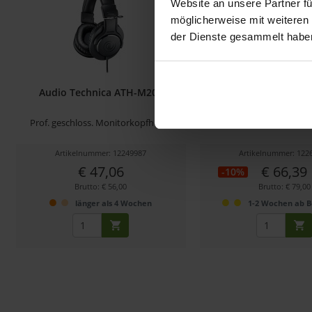
Website an unsere Partner fü
möglicherweise mit weiteren
der Dienste gesammelt habe
Audio Technica ATH-M20x
Audio Technica A
Prof. geschloss. Monitorkopfhörer
Prof. geschloss. Monit
Artikelnummer: 12249987
Artikelnummer: 122
€ 47,06
€ 66,39
-10%
Brutto: € 56,00
Brutto: € 79,00
länger als 4 Wochen
1-2 Wochen ab B