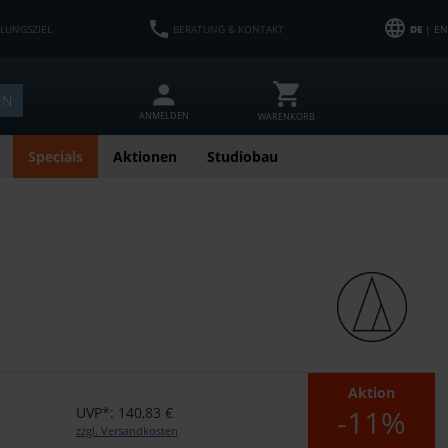
HLUNGSZIEL
BERATUNG & KONTAKT
DE
| EN
EN
ANMELDEN
WARENKORB
Specials
Aktionen
Studiobau
Aktion
-11%
UVP*: 140,83 €
zzgl. Versandkosten