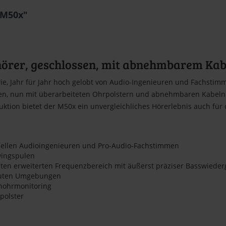
-M50x"
hörer, geschlossen, mit abnehmbarem Kab
ie, Jahr für Jahr hoch gelobt von Audio-Ingenieuren und Fachsti
ten, nun mit überarbeiteten Ohrpolstern und abnehmbaren Kabeln.
tion bietet der M50x ein unvergleichliches Hörerlebnis auch für 
onellen Audioingenieuren und Pro-Audio-Fachstimmen
ingspulen
ten erweiterten Frequenzbereich mit äußerst präziser Basswiede
lauten Umgebungen
nohrmonitoring
polster