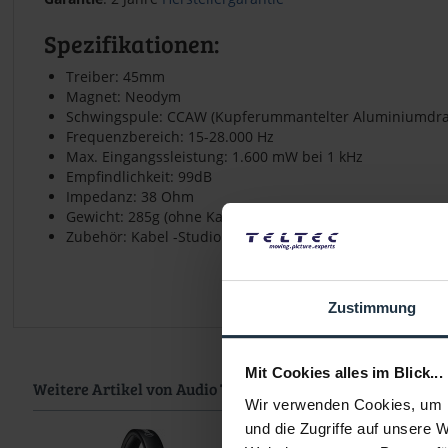
Spezifikationen:
Treiber: 45mm
Magnet: Neodym
Schwingspule: CCAW (Kupferummantelter Aluminiumdra
Frequenzbereich: 15-28.000 Hz
Max. Eingangssleistung: 1.600 mW bei 1 kHz
Empfindlichkeit: 99dB
Impedanz: 38 Ohm
Gewicht: 285g (ohne Kabel)
Zubehör: Kabel -Studio: 1,2m - 3,0m Spiralkabel, Studio
Zustimmung
Mit Cookies alles im Blick...
Weitere Artikel von Audio Technica ansehen
Wir verwenden Cookies, um I
und die Zugriffe auf unsere 