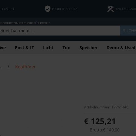
FLEXMIETE
PRODUKTSCHUTZ
120 TAGE ZA
 PRODUKTIONSTECHNIK FÜR PROFIS
SUCH
ive
Post & IT
Licht
Ton
Speicher
Demo & Used
s
/
Kopfhörer
Artikelnummer: 12261346
€ 125,21
Brutto:€ 149,00