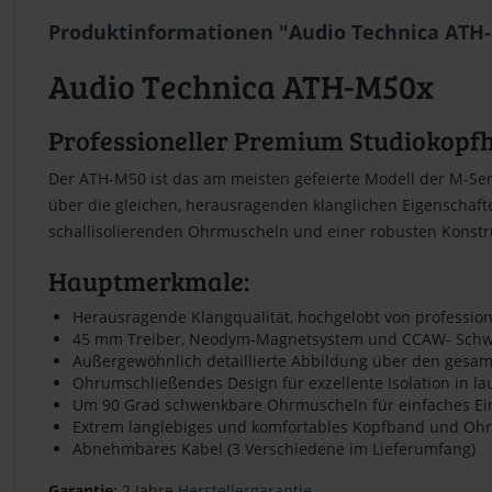
Produktinformationen "Audio Technica ATH
Audio Technica ATH-M50x
Professioneller Premium Studiokopf
Der ATH-M50 ist das am meisten gefeierte Modell der M-Ser
über die gleichen, herausragenden klanglichen Eigenschaf
schallisolierenden Ohrmuscheln und einer robusten Konstruk
Hauptmerkmale:
Herausragende Klangqualität, hochgelobt von professi
45 mm Treiber, Neodym-Magnetsystem und CCAW- Schw
Außergewöhnlich detaillierte Abbildung über den gesam
Ohrumschließendes Design für exzellente Isolation in 
Um 90 Grad schwenkbare Ohrmuscheln für einfaches Ei
Extrem langlebiges und komfortables Kopfband und Ohr
Abnehmbares Kabel (3 Verschiedene im Lieferumfang)
Garantie
: 2 Jahre
Herstellergarantie