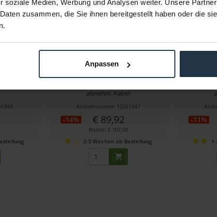
r soziale Medien, Werbung und Analysen weiter. Unsere Partner
 Daten zusammen, die Sie ihnen bereitgestellt haben oder die s
n.
TH-M30X
Audio Technica ATH-M40x
Audio 
Anpassen
orkopfhörer
Prof. geschloss. Monitorkopfhörer,
Prof. gesc
abnehm. Kabel
61348
Artikelnummer: 12261347
Arti
€ 89,92
-14%
-11%
Brutto: € 107,00
estellung
2-3 Wochen ab Bestellung
1-