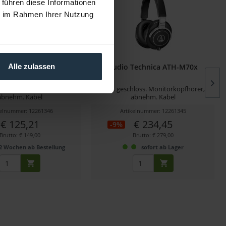
 führen diese Informationen
ie im Rahmen Ihrer Nutzung
Technica ATH-M50x
Audio Technica ATH-M70x
Alle zulassen
hloss. Monitorkopfhörer,
Prof. geschloss. Monitorkopfhörer,
abnehm. Kabel
abnehm. Kabel
kelnummer: 12261346
Artikelnummer: 12261345
€ 125,21
€ 234,45
-9%
Brutto: € 149,00
Brutto: € 279,00
2 Wochen ab Bestellung
sofort ab Lager