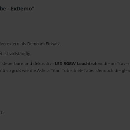
ube - ExDemo"
en extern als Demo im Einsatz.
 ist vollständig.
el steuerbare und dekorative
LED RGBW Leuchtröhre
, die an Trave
alb so groß wie die Astera Titan Tube, bietet aber dennoch die gle
ch