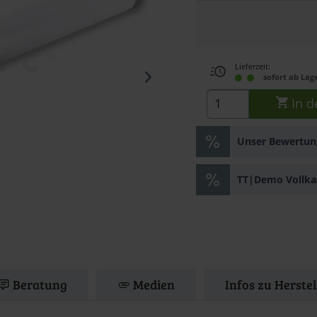
Lieferzeit:
sofort ab Lag
In d
Unser Bewertung
TT|Demo Vollka
Beratung
Medien
Infos zu Herste