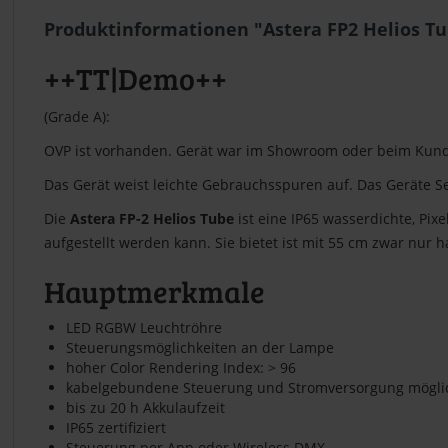
Produktinformationen "Astera FP2 Helios T
++TT|Demo++
(Grade A):
OVP ist vorhanden. Gerät war im Showroom oder beim Kund
Das Gerät weist leichte Gebrauchsspuren auf. Das Geräte Set
Die
Ast
era
FP-2 Helios Tube
ist eine IP65 wasserdichte, Pix
aufgestellt werden kann. Sie bietet ist mit 55 cm zwar nur h
Hauptmerkmale
LED RGBW Leuchtröhre
Steuerungsmöglichkeiten an der Lampe
hoher Color Rendering Index: > 96
kabelgebundene Steuerung und Stromversorgung mögli
bis zu 20 h Akkulaufzeit
IP65 zertifiziert
Steuerung per App oder Wireless DMX