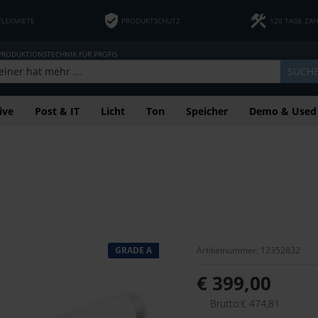
FLEXMIETE
PRODUKTSCHUTZ
120 TAGE ZA
 PRODUKTIONSTECHNIK FÜR PROFIS
SUCH
ive
Post & IT
Licht
Ton
Speicher
Demo & Used
GRADE A
Artikelnummer: 12352832
€ 399,00
Brutto:€ 474,81