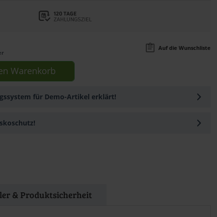
Auf die Wunschliste
er
en
Warenkorb
ssystem für Demo-Artikel erklärt!
skoschutz!
ller & Produktsicherheit