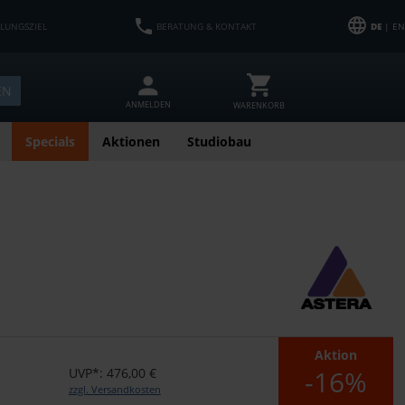
HLUNGSZIEL
BERATUNG & KONTAKT
DE
| EN
EN
ANMELDEN
WARENKORB
Specials
Aktionen
Studiobau
Aktion
-16%
UVP*: 476,00 €
zzgl. Versandkosten