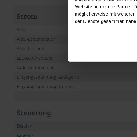
Website an unsere Partner fü
Strom
möglicherweise mit weiteren
der Dienste gesammelt habe
Akku
Akku-Lebensdauer
Akku-Laufzeit
LED-Lebensdauer
Ladezeit (nominal)
Eingangsspannung (Ladegerät)
Eingangsspannung (Lampe)
Steuerung
Display
kabellos