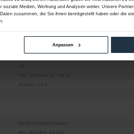
r soziale Medien, Werbung und Analysen weiter. Unsere Partner
 Daten zusammen, die Sie ihnen bereitgestellt haben oder die s
n.
LG Chem Lithium-Ion
70% nach 300 Ladezyklen
Anpassen
bis zu 20 h
50.000 h
2 h
100 ~ 240 V bei 50 ~ 60 Hz
24 V bei 1,25 A
mit Multifunktionstasten
865 - 870 MHz, 2,4 GHz