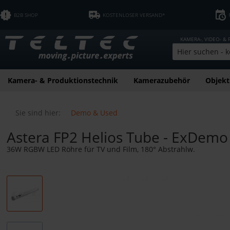
B2B SHOP
KOSTENLOSER VERSAND*
KAMERA-, VIDEO- &
Kamera- & Produktionstechnik
Kamerazubehör
Objekt
Sie sind hier:
Demo & Used
Astera FP2 Helios Tube - ExDemo
36W RGBW LED Röhre für TV und Film, 180° Abstrahlw.