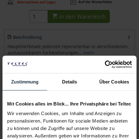
Auf die Wunschliste
Alternativen auf Lager
In den
Warenkorb
Beschreibung
Hauptmerkmale jederzeit reperarierbar in verschiedenen,
austauschbaren Farbkodierungen...
mehr
Beratung
Zustimmung
Details
Über Cookies
Medien
Mit Cookies alles im Blick... Ihre Privatsphäre bei Teltec
Infos zu Hersteller & Produktsicherheit
Wir verwenden Cookies, um Inhalte und Anzeigen zu
Folgende Infos zum Hersteller sind verfübar......
mehr
personalisieren, Funktionen für soziale Medien anbieten
zu können und die Zugriffe auf unsere Website zu
Weitere Artikel von Ambient ansehen
analysieren. Außerdem geben wir Informationen zu Ihrer