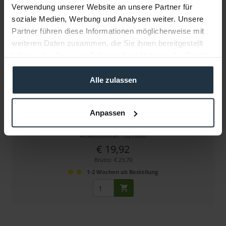
Verwendung unserer Website an unsere Partner für
soziale Medien, Werbung und Analysen weiter. Unsere
Partner führen diese Informationen möglicherweise mit
weiteren Daten zusammen, die Sie ihnen bereitgestellt
haben oder die sie im Rahmen Ihrer Nutzung der Dienste
gesammelt haben.
Alle zulassen
Ambient LP-XLR3F-BK Low-Profile-Stecker
Anpassen
flexibler XLR-Stecker (weiblich, schwarz)
Artikelnummer: 12279983
€ 19,92
Brutto: € 23,70
1-2 Wochen ab Bestellung