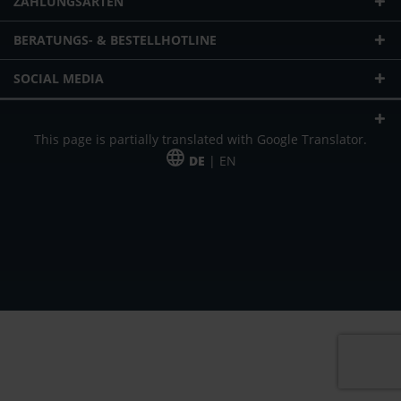
ZAHLUNGSARTEN
BERATUNGS- & BESTELLHOTLINE
SOCIAL MEDIA
This page is partially translated with Google Translator.
DE
| EN
* zzgl. Versandkosten
Unser Angebot richtet sich an gewerbliche Kunden, Selbständige und
Freiberufler. Das Angebot ist freibleibend. Irrtümer und Änderungen
vorbehalten. Alle Preise in Euro und zzgl. der gesetzlich gültigen
Mehrwertsteuer & Versandkosten.
*Leasingpreis bei 48 Mon.
*Leasingpreis bei 48 Mon.
VPE = Verpackungseinheit
UVP = unverbindliche Preisempfehlung des Herstellers (Nettopreis)