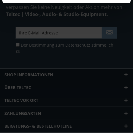
Abonnieren Sie den
kostenlosen Newsletter
und
verpassen Sie keine Neuigkeit oder Aktion mehr von
Teltec | Video-, Audio- & Studio-Equipment.
Der Bestimmung zum
Datenschutz
stimme ich
zu
SHOP INFORMATIONEN
ÜBER TELTEC
TELTEC VOR ORT
ZAHLUNGSARTEN
BERATUNGS- & BESTELLHOTLINE