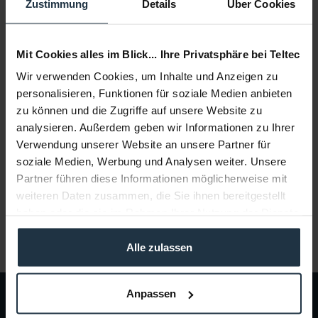
Zustimmung
Details
Über Cookies
In den
Warenkorb
Mit Cookies alles im Blick... Ihre Privatsphäre bei Teltec
Beschreibung
Wir verwenden Cookies, um Inhalte und Anzeigen zu
ACL 204 Externe Antenne, gewinkelt
mehr
personalisieren, Funktionen für soziale Medien anbieten
zu können und die Zugriffe auf unsere Website zu
analysieren. Außerdem geben wir Informationen zu Ihrer
Beratung
Verwendung unserer Website an unsere Partner für
soziale Medien, Werbung und Analysen weiter. Unsere
Medien
Partner führen diese Informationen möglicherweise mit
weiteren Daten zusammen, die Sie ihnen bereitgestellt
haben oder die sie im Rahmen Ihrer Nutzung der Dienste
Infos zu Hersteller & Produktsicherheit
gesammelt haben.
Folgende Infos zum Hersteller sind verfübar......
mehr
Alle zulassen
Anpassen