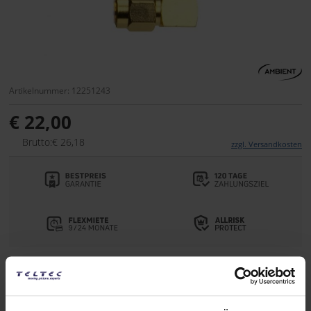
Artikelnummer: 12251243
€ 22,00
Brutto:€ 26,18
zzgl. Versandkosten
Lieferzeit:
1-2 Wochen ab Bestellung
Auf die Wunschliste
Alternativen auf Lager