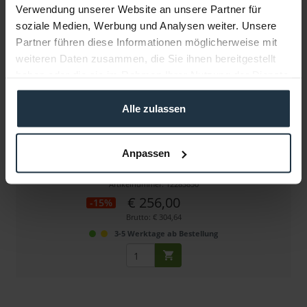
Verwendung unserer Website an unsere Partner für
soziale Medien, Werbung und Analysen weiter. Unsere
Partner führen diese Informationen möglicherweise mit
weiteren Daten zusammen, die Sie ihnen bereitgestellt
haben oder die sie im Rahmen Ihrer Nutzung der Dienste
gesammelt haben.
Alle zulassen
Wooden Camera Directors Monitor Cage v3
Anpassen
Universal Cage für Monitore bis 9"
Artikelnummer: 12283850
€ 256,00
-15%
Brutto: € 304,64
3-5 Werktage ab Bestellung