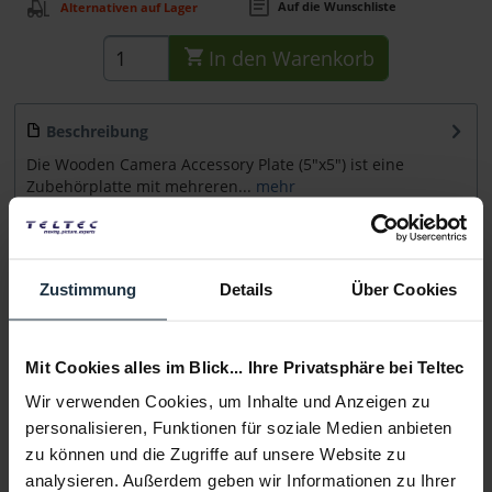
Auf die Wunschliste
Alternativen auf Lager
In den
Warenkorb
Beschreibung
Die Wooden Camera Accessory Plate (5"x5") ist eine
Zubehörplatte mit mehreren...
mehr
Beratung
Zustimmung
Details
Über Cookies
Medien
Mit Cookies alles im Blick... Ihre Privatsphäre bei Teltec
Infos zu Hersteller & Produktsicherheit
Wir verwenden Cookies, um Inhalte und Anzeigen zu
Folgende Infos zum Hersteller sind verfübar......
mehr
personalisieren, Funktionen für soziale Medien anbieten
zu können und die Zugriffe auf unsere Website zu
Weitere Artikel von Wooden Camera ansehen
analysieren. Außerdem geben wir Informationen zu Ihrer