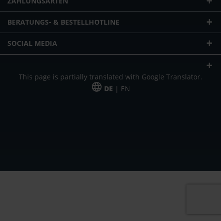
ZAHLUNGSARTEN
BERATUNGS- & BESTELLHOTLINE
SOCIAL MEDIA
This page is partially translated with Google Translator.
DE
| EN
* zzgl. Versandkosten
Unser Angebot richtet sich an gewerbliche Kunden, Selbständige und
Freiberufler. Das Angebot ist freibleibend. Irrtümer und Änderungen
vorbehalten. Alle Preise in Euro und zzgl. der gesetzlich gültigen
Mehrwertsteuer & Versandkosten.
*Leasingpreis bei 48 Mon.
*Leasingpreis bei 48 Mon.
VPE = Verpackungseinheit
UVP = unverbindliche Preisempfehlung des Herstellers (Nettopreis)