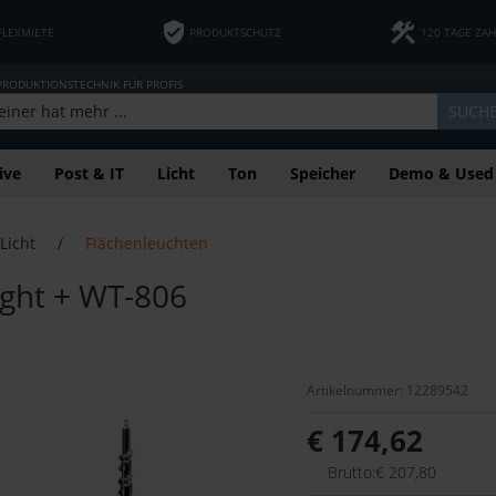
FLEXMIETE
PRODUKTSCHUTZ
120 TAGE ZA
 PRODUKTIONSTECHNIK FÜR PROFIS
SUCH
ive
Post & IT
Licht
Ton
Speicher
Demo & Used
Licht
/
Flächenleuchten
ight + WT-806
Artikelnummer: 12289542
€ 174,62
Brutto:€ 207,80