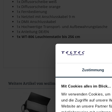
1x Diffusorscheibe weiß
1x Diffusorscheibe orange
1x Fernbedienung
1x Netzteil mit Anschlusskabel 9 m
1x DMX Anschlusskabel
1x Hochwertige Transport- und Aufbewahrungstasche
1x Anleitung DE/EN
1x WT-806 Leuchtenstativ bis 256 cm
Zustimmung
Weitere Artikel von walimex pro ansehen
Mit Cookies alles im Blick...
Wir verwenden Cookies, um I
und die Zugriffe auf unsere 
Website an unsere Partner fü