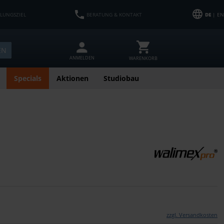
HLUNGSZIEL
BERATUNG & KONTAKT
DE
| EN
EN
ANMELDEN
WARENKORB
Specials
Aktionen
Studiobau
zzgl. Versandkosten