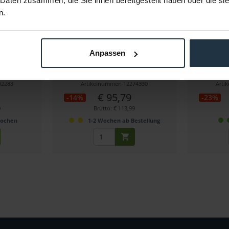
 Daten zusammen, die Sie ihnen bereitgestellt haben oder die s
n.
leuchte 380
walimex pro LED 500 Versalight Bi
walimex 
..
Color Set1
Fläc
Anpassen
Kugelkopf,...
Dimmbare BiColor LED-Leuchte + FT-
50 W RG
8051 Stativ
02283
Artikelnummer: 12274330
Arti
€ 95,79
-14%
-23%
0
Brutto: € 113,99
Wochen
1-2 Wochen ab Bestellung