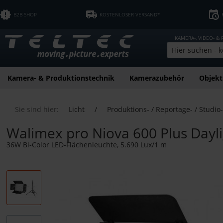
B2B SHOP
KOSTENLOSER VERSAND*
KAMERA-, VIDEO- &
Kamera- & Produktionstechnik
Kamerazubehör
Objekt
Sie sind hier:
Licht
/
Produktions- / Reportage- / Studio-
Walimex pro Niova 600 Plus Dayl
36W Bi-Color LED-Flächenleuchte, 5.690 Lux/1 m