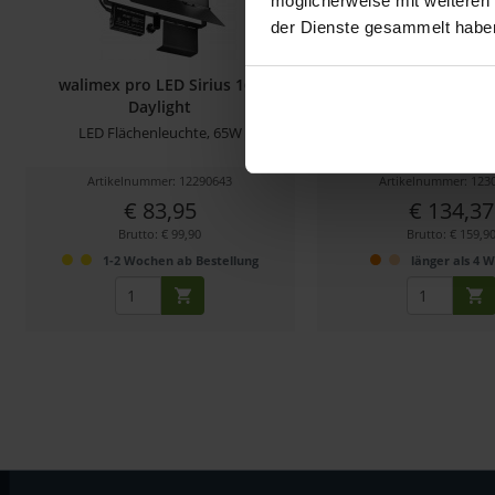
möglicherweise mit weiteren
der Dienste gesammelt habe
walimex pro LED Sirius 160
Walimex pro LED Ring
Daylight
Bi Color Set.
LED Flächenleuchte, 65W
Set aus LED-Ringleuchte, 
Artikelnummer: 12290643
Artikelnummer: 123
€ 83,95
€ 134,37
Brutto: € 99,90
Brutto: € 159,9
1-2 Wochen ab Bestellung
länger als 4 