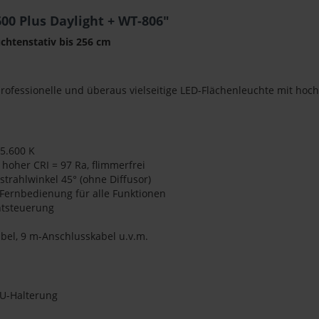
0 Plus Daylight + WT-806"
uchtenstativ
bis 256 cm
professionelle und überaus vielseitige LED-Flächenleuchte mit ho
 5.600 K
hoher CRI = 97 Ra, flimmerfrei
strahlwinkel 45° (ohne Diffusor)
Fernbedienung für alle Funktionen
chtsteuerung
bel, 9 m-Anschlusskabel u.v.m.
 U-Halterung