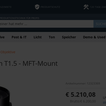
FLEXMIETE
PRODUKTSCHUTZ
120 TAGE ZA
 PRODUKTIONSTECHNIK FÜR PROFIS
SUCH
ive
Post & IT
Licht
Ton
Speicher
Demo & Used
 Objektive
m T1.5 - MFT-Mount
Artikelnummer: 12323369
€ 5.210,08
U
Brutto:€ 6.200,00
zz