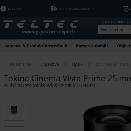
B2B SHOP
KOSTENLOSER VERSAND*
KAMERA-, VIDEO- &
Kamera- & Produktionstechnik
Kamerazubehör
Objekt
Sie sind hier:
Objektive
/
Optik
/
Micro Four Thirds
Tokina Cinema Vista Prime 25 m
Vollformat Weitwinkel-Objektiv mit MFT-Mount