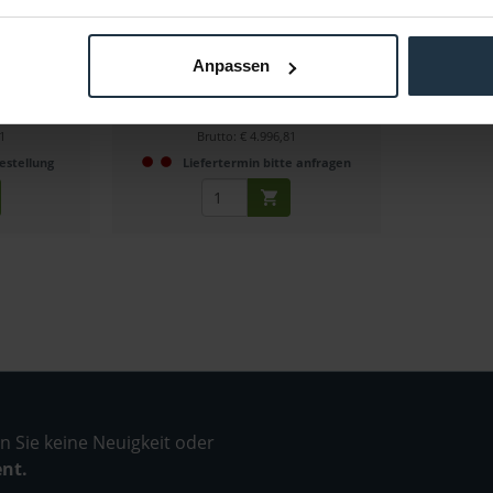
ektiv mit MFT-
25 - 75 mm T2.9 Cinema-Objektiv mit
MFT-Mount
Anpassen
86666
Artikelnummer: 12296149
1
€ 4.199,00
01
Brutto: € 4.996,81
estellung
Liefertermin bitte anfragen
 Sie keine Neuigkeit oder
ent.