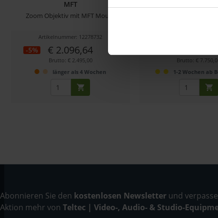
MFT
T1.5 - MFT
Zoom Objektiv mit MFT Mount
Vollformat Weitwinkel-Obj
Mount
Artikelnummer: 12278732
Artikelnummer: 122
€ 2.096,64
€ 6.512,6
-5%
-13%
Brutto: € 2.495,00
Brutto: € 7.750,
länger als 4 Wochen
1-2 Wochen ab B
Abonnieren Sie den
kostenlosen Newsletter
und verpassen
Aktion mehr von
Teltec | Video-, Audio- & Studio-Equipm