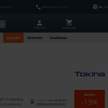
HLUNGSZIEL
BERATUNG & KONTAKT
DE
| EN
EN
ANMELDEN
WARENKORB
Specials
Aktionen
Studiobau
Aktion
-13%
VP*: 5.999,00 €
mtl. ab 99,20 €
Leasing:*
gl. Versandkosten
individuell berechnen