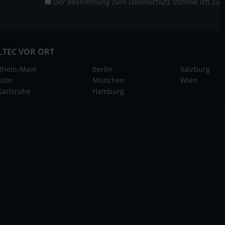
Der Bestimmung zum
Datenschutz
stimme ich zu
LTEC VOR ORT
Rhein-Main
Berlin
Salzburg
Köln
München
Wien
Karlsruhe
Hamburg