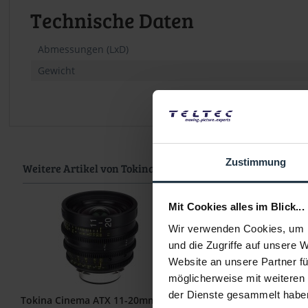
Technische Daten
Abmessungen (LxD)
Gewicht
Zustimmung
Weitere Artikel von Tokina ansehen
Mit Cookies alles im Blick...
Wir verwenden Cookies, um I
und die Zugriffe auf unsere 
Website an unsere Partner fü
möglicherweise mit weiteren
der Dienste gesammelt habe
Tokina Cinema ATX 11-20mm T2.9
Tokina Cinema Vista 