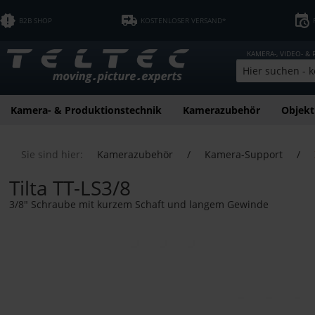
B2B SHOP
KOSTENLOSER VERSAND*
KAMERA-, VIDEO- &
Kamera- & Produktionstechnik
Kamerazubehör
Objekt
Sie sind hier:
Kamerazubehör
/
Kamera-Support
/
Tilta TT-LS3/8
3/8" Schraube mit kurzem Schaft und langem Gewinde