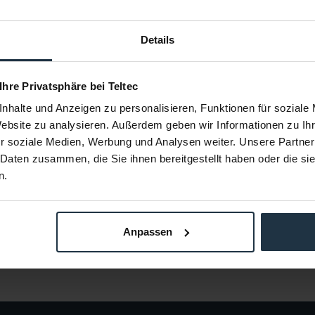
Details
ccessory
Tilta TT-LS1/4-B
Tilta ES-
t...
"-20 Gewinde
1/4" Schraube mit langem Schaft und
Halterung fü
 Ihre Privatsphäre bei Teltec
langem Gewinde
nhalte und Anzeigen zu personalisieren, Funktionen für soziale
17677
Artikelnummer: 12281485
Arti
Website zu analysieren. Außerdem geben wir Informationen zu I
€ 2,50
-38%
-12%
r soziale Medien, Werbung und Analysen weiter. Unsere Partner
Brutto: € 2,98
 Daten zusammen, die Sie ihnen bereitgestellt haben oder die s
stellung
4 Wochen ab Bestellung
4
n.
Anpassen