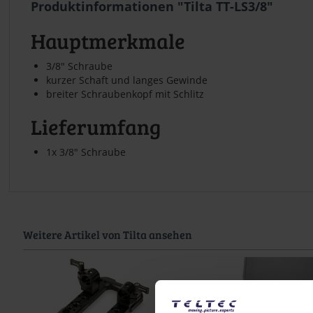
Produktinformationen "Tilta TT-LS3/8"
Hauptmerkmale
3/8" Schraube
kurzer Schaft und langes Gewinde
breiter Schraubenkopf mit Schlitz
Lieferumfang
1x 3/8" Schraube
Weitere Artikel von Tilta ansehen