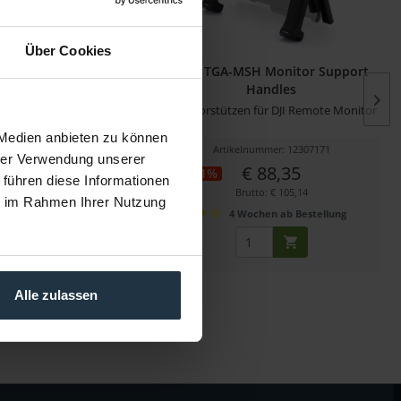
Über Cookies
T20-WVM Wireless Video
Tilta TGA-MSH Monitor Support
Mounting...
Handles
r drahtlose Videosender an
Monitorstützen für DJI Remote Monitor
der Sony...
 Medien anbieten zu können
kelnummer: 12295285
Artikelnummer: 12307171
hrer Verwendung unserer
€ 13,15
€ 88,35
-11%
 führen diese Informationen
Brutto: € 15,65
Brutto: € 105,14
ie im Rahmen Ihrer Nutzung
 Wochen ab Bestellung
4 Wochen ab Bestellung
Alle zulassen