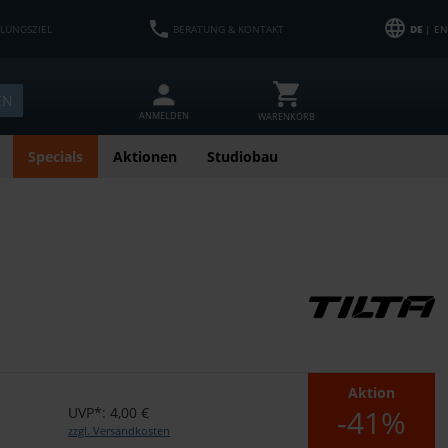
HLUNGSZIEL
BERATUNG & KONTAKT
DE
| EN
EN
ANMELDEN
WARENKORB
Specials
Aktionen
Studiobau
Aktion
-41%
UVP*: 4,00 €
zzgl. Versandkosten