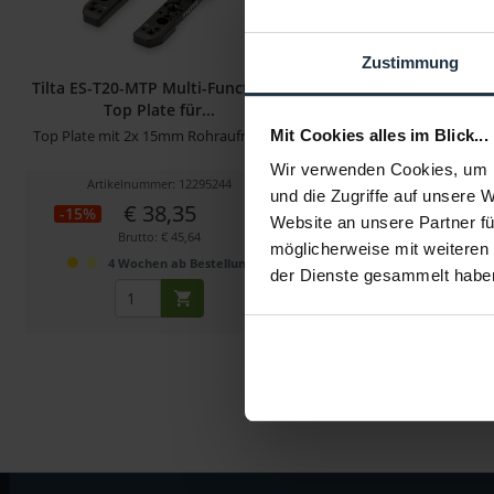
Zustimmung
Tilta ES-T20-MTP Multi-Functional
Tilta TA-AMB4-B A
Top Plate für...
Mounting Bracke
Top Plate mit 2x 15mm Rohraufnahme
Zubehörhalterung mit 1/4
Mit Cookies alles im Blick...
und...
Wir verwenden Cookies, um I
Artikelnummer: 12295244
Artikelnummer: 123
und die Zugriffe auf unsere 
€ 38,35
€ 25,00
-15%
Website an unsere Partner fü
Brutto: € 45,64
Brutto: € 29,75
möglicherweise mit weiteren
4 Wochen ab Bestellung
4 Wochen ab Be
der Dienste gesammelt habe