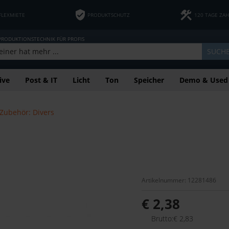
FLEXMIETE
PRODUKTSCHUTZ
120 TAGE ZA
 PRODUKTIONSTECHNIK FÜR PROFIS
SUCH
ive
Post & IT
Licht
Ton
Speicher
Demo & Used
Zubehör: Divers
Artikelnummer: 12281486
€ 2,38
Brutto:€ 2,83