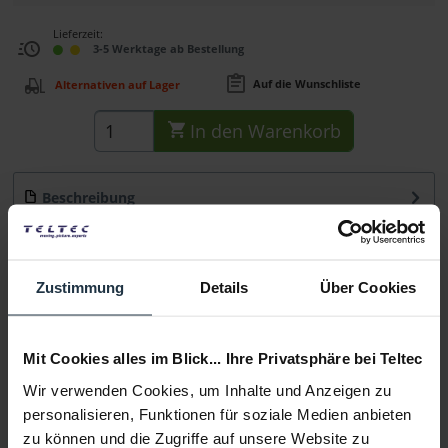
Lieferzeit:
3-5 Werktage ab Bestellung
Auf die Wunschliste
Alternativen auf Lager
In den
Warenkorb
Beschreibung
Der Swit S-1173FS bietet FullHD mit einer 1920 x 1080
Auflösung und LED Backlight...
mehr
Zustimmung
Details
Über Cookies
Zubehör
1
Zubehör und Empfehlungen
Mit Cookies alles im Blick... Ihre Privatsphäre bei Teltec
Beratung
Wir verwenden Cookies, um Inhalte und Anzeigen zu
personalisieren, Funktionen für soziale Medien anbieten
zu können und die Zugriffe auf unsere Website zu
Medien