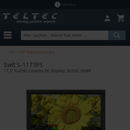
B2B SHOP
14" - 19" Videomonitore
Swit S-1173FS
17,3" FullHD Cinema 2K Display, 3GSDI, HDMI