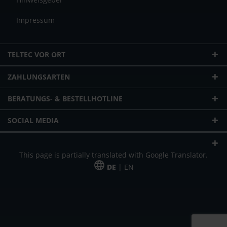
Impressum
TELTEC VOR ORT
ZAHLUNGSARTEN
BERATUNGS- & BESTELLHOTLINE
SOCIAL MEDIA
This page is partially translated with Google Translator.
DE
| EN
* zzgl. Versandkosten
Unser Angebot richtet sich an gewerbliche Kunden, Selbständige und
Freiberufler. Das Angebot ist freibleibend. Irrtümer und Änderungen
vorbehalten. Alle Preise in Euro und zzgl. der gesetzlich gültigen
Mehrwertsteuer & Versandkosten.
*Leasingpreis bei 48 Mon.