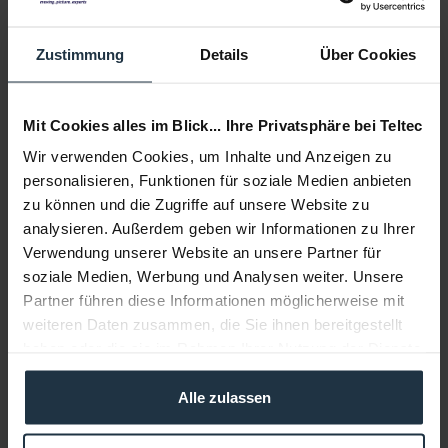
Lieferzeit:
sofort ab Lager
Zustimmung
Details
Über Cookies
Auf die Wunschliste
In den
Warenkorb
Mit Cookies alles im Blick... Ihre Privatsphäre bei Teltec
Wir verwenden Cookies, um Inhalte und Anzeigen zu
Beschreibung
personalisieren, Funktionen für soziale Medien anbieten
zu können und die Zugriffe auf unsere Website zu
Mikrofonadapter XLR-Female auf 3,5Klinke f MKE 600
Hauptmerkmale Länge: ca....
mehr
analysieren. Außerdem geben wir Informationen zu Ihrer
Verwendung unserer Website an unsere Partner für
soziale Medien, Werbung und Analysen weiter. Unsere
Beratung
Partner führen diese Informationen möglicherweise mit
weiteren Daten zusammen, die Sie ihnen bereitgestellt
Medien
haben oder die sie im Rahmen Ihrer Nutzung der Dienste
gesammelt haben.
Alle zulassen
Infos zu Hersteller & Produktsicherheit
Folgende Infos zum Hersteller sind verfübar......
mehr