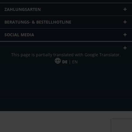
ZAHLUNGSARTEN
BERATUNGS- & BESTELLHOTLINE
SOCIAL MEDIA
This page is partially translated with Google Translator.
DE
| EN
* zzgl. Versandkosten
Unser Angebot richtet sich an gewerbliche Kunden, Selbständige und
Freiberufler. Das Angebot ist freibleibend. Irrtümer und Änderungen
vorbehalten. Alle Preise in Euro und zzgl. der gesetzlich gültigen
Mehrwertsteuer & Versandkosten.
*Leasingpreis bei 48 Mon.
*Leasingpreis bei 48 Mon.
VPE = Verpackungseinheit
UVP = unverbindliche Preisempfehlung des Herstellers (Nettopreis)