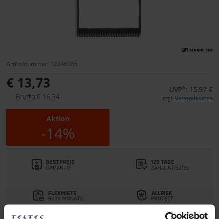
Artikelnummer: 12246985
€ 13,73
UVP*: 15,97 €
Brutto:€ 16,34
zzgl. Versandkosten
Aktion
-14%