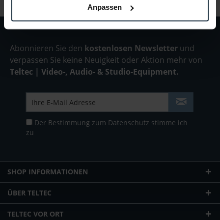
Anpassen
Abonnieren Sie den
kostenlosen Newsletter
und
verpassen Sie keine Neuigkeit oder Aktion mehr von
Teltec | Video-, Audio- & Studio-Equipment.
Der Bestimmung zum
Datenschutz
stimme ich
zu
SHOP INFORMATIONEN
ÜBER TELTEC
TELTEC VOR ORT