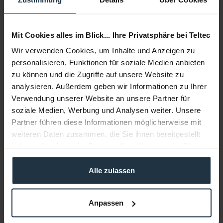
Mit Cookies alles im Blick... Ihre Privatsphäre bei Teltec
Wir verwenden Cookies, um Inhalte und Anzeigen zu
personalisieren, Funktionen für soziale Medien anbieten
zu können und die Zugriffe auf unsere Website zu
analysieren. Außerdem geben wir Informationen zu Ihrer
RED Digital Cinema Lanyard
Verwendung unserer Website an unsere Partner für
soziale Medien, Werbung und Analysen weiter. Unsere
Schlüsselanhänger
Partner führen diese Informationen möglicherweise mit
weiteren Daten zusammen, die Sie ihnen bereitgestellt
Artikelnummer: 12282680
haben oder die sie im Rahmen Ihrer Nutzung der Dienste
€ 9,50
gesammelt haben.
Brutto: € 11,31
Alle zulassen
sofort ab Lager
Anpassen