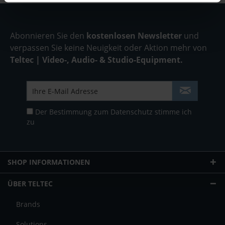
Abonnieren Sie den
kostenlosen Newsletter
und
verpassen Sie keine Neuigkeit oder Aktion mehr von
Teltec | Video-, Audio- & Studio-Equipment.
Der Bestimmung zum
Datenschutz
stimme ich
zu
SHOP INFORMATIONEN
ÜBER TELTEC
Brands
Solutions